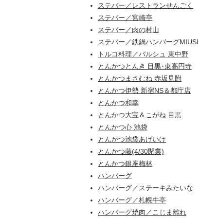
ステバー／レストランせんごく
ステバー／宮崎亭
ステバー／肉の村山
ステバー／鉄鍋ハンバーグMIUSI
トルコ料理／バルシュ 東中野
とんかつとんき 目黒･東高円寺
とんかつまさむね 赤坂見附
とんかつ伊勢 新宿NS＆都庁店
とんかつ和幸
とんかつ大宝＆こがね 目黒
とんかつ心 池袋
とんかつ池袋あげいけ
とんかつ藤(4/30閉業)
とんかつ銀座梅林
ハンバーグ
ハンバーグ／ステーキみたいな
ハンバーグ／札幌牛亭
ハンバーグ焼肉／こじま離れ