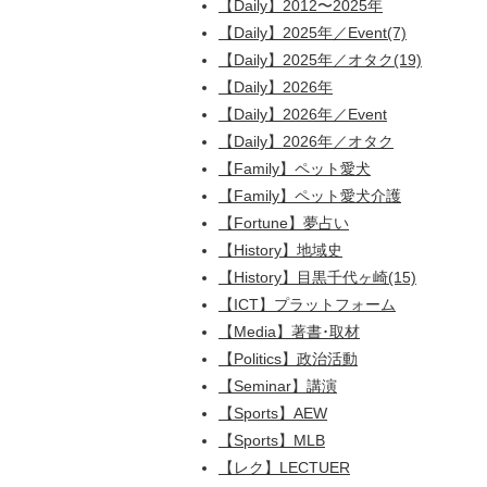
【Daily】2012〜2025年
【Daily】2025年／Event(7)
【Daily】2025年／オタク(19)
【Daily】2026年
【Daily】2026年／Event
【Daily】2026年／オタク
【Family】ペット愛犬
【Family】ペット愛犬介護
【Fortune】夢占い
【History】地域史
【History】目黒千代ヶ崎(15)
【ICT】プラットフォーム
【Media】著書･取材
【Politics】政治活動
【Seminar】講演
【Sports】AEW
【Sports】MLB
【レク】LECTUER