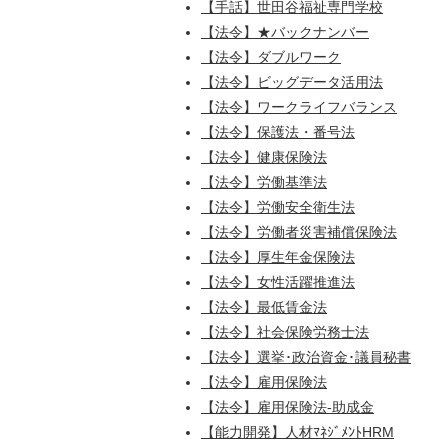
【手話】世田谷福祉専門学校
【法令】★バックナンバー
【法令】ダブルワーク
【法令】ビッグデータ活用法
【法令】ワークライフバランス
【法令】保護法・番号法
【法令】健康保険法
【法令】労働基準法
【法令】労働安全衛生法
【法令】労働者災害補償保険法
【法令】厚生年金保険法
【法令】女性活躍推進法
【法令】最低賃金法
【法令】社会保険労務士法
【法令】選挙･政治資金･議員秘書
【法令】雇用保険法
【法令】雇用保険法-助成金
【能力開発】人材ﾏﾈｼﾞﾒﾝﾄHRM