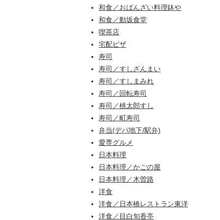
和食／おばんざい料理鉢や
和食／動坂食堂
喫茶店
宅配ピザ
寿司
寿司／すしざんまい
寿司／すしまみれ
寿司／回転寿司
寿司／桃太郎すし
寿司／町寿司
弁当(デパ地下/駅弁)
愛専グルメ
日本料理
日本料理／かごの屋
日本料理／木曽路
洋食
洋食／日本橋レストラン東洋
洋食／目白旬香亭