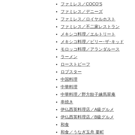
ファミレス／COCO'S
ファミレス／デニーズ
ファミレス／ロイヤルホスト
ファミレス／不二家レストラン
メキシコ料理／エルトリート
メキシコ料理／ビリー･ザ･キッド
モロッコ料理／アランダルース
ラーメン
ローストビーフ
ロブスター
中国料理
中華料理
中華料理／野方餃子練馬翠庵
串焼き
伊仏西英料理店／A級グルメ
伊仏西英料理店／B級グルメ
和食
和食／うなぎ玉舟 要町