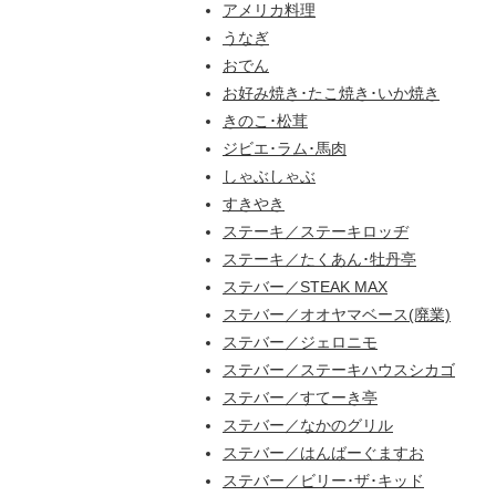
アメリカ料理
うなぎ
おでん
お好み焼き･たこ焼き･いか焼き
きのこ･松茸
ジビエ･ラム･馬肉
しゃぶしゃぶ
すきやき
ステーキ／ステーキロッヂ
ステーキ／たくあん･牡丹亭
ステバー／STEAK MAX
ステバー／オオヤマベース(廃業)
ステバー／ジェロニモ
ステバー／ステーキハウスシカゴ
ステバー／すてーき亭
ステバー／なかのグリル
ステバー／はんばーぐますお
ステバー／ビリー･ザ･キッド