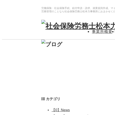
労働保険・社会保険手続、給付申請・請求、就業規則作成、マ
労務管理のことなら社会保険労務士松本力事務所におまかせく
事業所概要
/
カテゴリ
【0】News