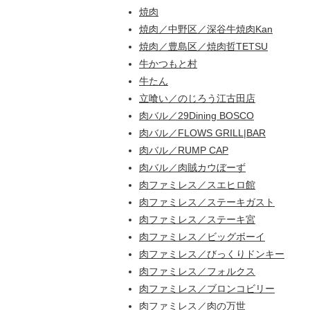
焼肉
焼肉／中野区／深谷牛焼肉Kan
焼肉／豊島区／焼肉哲TETSU
牛かつもと村
牛たん
立喰い／のじろう江古田店
肉バル／29Dining BOSCO
肉バル／FLOWS GRILL|BAR
肉バル／RUMP CAP
肉バル／肉賊カウぼーず
肉ファミレス／スエヒロ館
肉ファミレス／ステーキガスト
肉ファミレス／ステーキ宮
肉ファミレス／ビッグボーイ
肉ファミレス／びっくりドンキー
肉ファミレス／フォルクス
肉ファミレス／ブロンコビリー
肉ファミレス／肉の万世