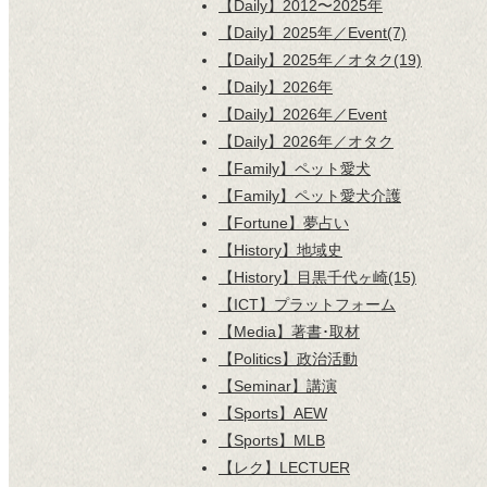
【Daily】2012〜2025年
【Daily】2025年／Event(7)
【Daily】2025年／オタク(19)
【Daily】2026年
【Daily】2026年／Event
【Daily】2026年／オタク
【Family】ペット愛犬
【Family】ペット愛犬介護
【Fortune】夢占い
【History】地域史
【History】目黒千代ヶ崎(15)
【ICT】プラットフォーム
【Media】著書･取材
【Politics】政治活動
【Seminar】講演
【Sports】AEW
【Sports】MLB
【レク】LECTUER