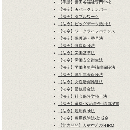
【手話】世田谷福祉専門学校
【法令】★バックナンバー
【法令】ダブルワーク
【法令】ビッグデータ活用法
【法令】ワークライフバランス
【法令】保護法・番号法
【法令】健康保険法
【法令】労働基準法
【法令】労働安全衛生法
【法令】労働者災害補償保険法
【法令】厚生年金保険法
【法令】女性活躍推進法
【法令】最低賃金法
【法令】社会保険労務士法
【法令】選挙･政治資金･議員秘書
【法令】雇用保険法
【法令】雇用保険法-助成金
【能力開発】人材ﾏﾈｼﾞﾒﾝﾄHRM