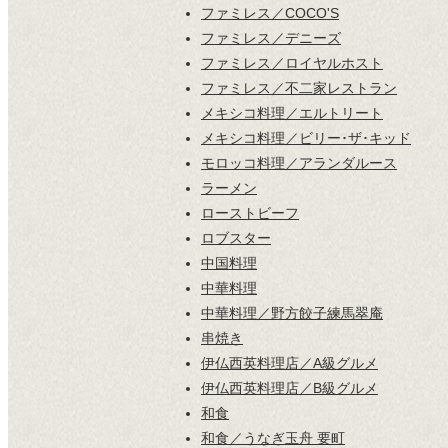
ファミレス／COCO'S
ファミレス／デニーズ
ファミレス／ロイヤルホスト
ファミレス／不二家レストラン
メキシコ料理／エルトリート
メキシコ料理／ビリー･ザ･キッド
モロッコ料理／アランダルース
ラーメン
ローストビーフ
ロブスター
中国料理
中華料理
中華料理／野方餃子練馬翠庵
串焼き
伊仏西英料理店／A級グルメ
伊仏西英料理店／B級グルメ
和食
和食／うなぎ玉舟 要町