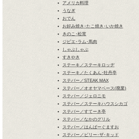
アメリカ料理
うなぎ
おでん
お好み焼き･たこ焼き･いか焼き
きのこ･松茸
ジビエ･ラム･馬肉
しゃぶしゃぶ
すきやき
ステーキ／ステーキロッヂ
ステーキ／たくあん･牡丹亭
ステバー／STEAK MAX
ステバー／オオヤマベース(廃業)
ステバー／ジェロニモ
ステバー／ステーキハウスシカゴ
ステバー／すてーき亭
ステバー／なかのグリル
ステバー／はんばーぐますお
ステバー／ビリー･ザ･キッド