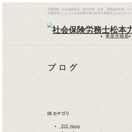
労働保険・社会保険手続、給付申請・請求、就業規則作成、マ
労務管理のことなら社会保険労務士松本力事務所におまかせく
事業所概要
/
カテゴリ
【0】News