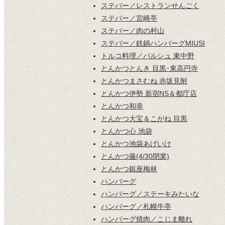
ステバー／レストランせんごく
ステバー／宮崎亭
ステバー／肉の村山
ステバー／鉄鍋ハンバーグMIUSI
トルコ料理／バルシュ 東中野
とんかつとんき 目黒･東高円寺
とんかつまさむね 赤坂見附
とんかつ伊勢 新宿NS＆都庁店
とんかつ和幸
とんかつ大宝＆こがね 目黒
とんかつ心 池袋
とんかつ池袋あげいけ
とんかつ藤(4/30閉業)
とんかつ銀座梅林
ハンバーグ
ハンバーグ／ステーキみたいな
ハンバーグ／札幌牛亭
ハンバーグ焼肉／こじま離れ