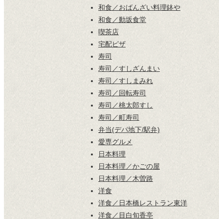
和食／おばんざい料理鉢や
和食／動坂食堂
喫茶店
宅配ピザ
寿司
寿司／すしざんまい
寿司／すしまみれ
寿司／回転寿司
寿司／桃太郎すし
寿司／町寿司
弁当(デパ地下/駅弁)
愛専グルメ
日本料理
日本料理／かごの屋
日本料理／木曽路
洋食
洋食／日本橋レストラン東洋
洋食／目白旬香亭