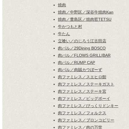
焼肉
焼肉／中野区／深谷牛焼肉Kan
焼肉／豊島区／焼肉哲TETSU
牛かつもと村
牛たん
立喰い／のじろう江古田店
肉バル／29Dining BOSCO
肉バル／FLOWS GRILL|BAR
肉バル／RUMP CAP
肉バル／肉賊カウぼーず
肉ファミレス／スエヒロ館
肉ファミレス／ステーキガスト
肉ファミレス／ステーキ宮
肉ファミレス／ビッグボーイ
肉ファミレス／びっくりドンキー
肉ファミレス／フォルクス
肉ファミレス／ブロンコビリー
肉ファミレス／肉の万世