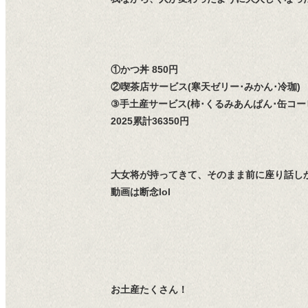
①かつ丼 850円
②喫茶店サービス(寒天ゼリー･みかん･冷珈)
③手土産サービス(柿･くるみあんぱん･缶コー
2025累計36350円
大女将が持ってきて、そのまま前に座り話し
動画は断念lol
お土産たくさん！