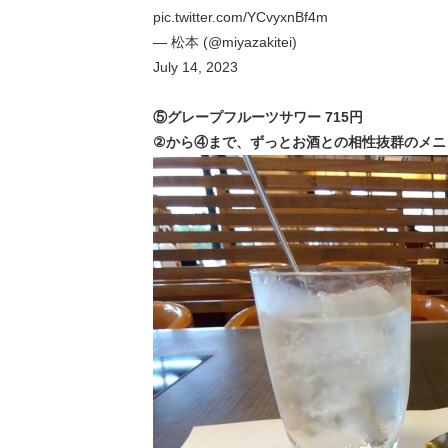
pic.twitter.com/YCvyxnBf4m
— 松本 (@miyazakitei)
July 14, 2023
⑤グレープフルーツサワー 715円
②から④まで、ずっとお酒との相性抜群のメニ