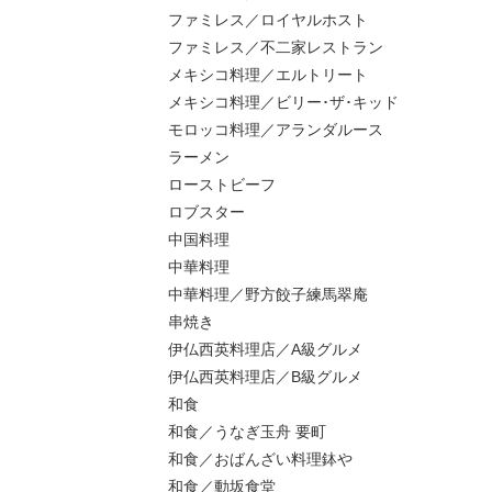
ファミレス／ロイヤルホスト
ファミレス／不二家レストラン
メキシコ料理／エルトリート
メキシコ料理／ビリー･ザ･キッド
モロッコ料理／アランダルース
ラーメン
ローストビーフ
ロブスター
中国料理
中華料理
中華料理／野方餃子練馬翠庵
串焼き
伊仏西英料理店／A級グルメ
伊仏西英料理店／B級グルメ
和食
和食／うなぎ玉舟 要町
和食／おばんざい料理鉢や
和食／動坂食堂