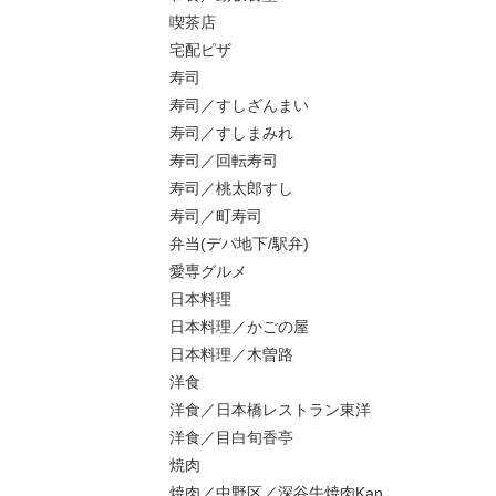
喫茶店
宅配ピザ
寿司
寿司／すしざんまい
寿司／すしまみれ
寿司／回転寿司
寿司／桃太郎すし
寿司／町寿司
弁当(デパ地下/駅弁)
愛専グルメ
日本料理
日本料理／かごの屋
日本料理／木曽路
洋食
洋食／日本橋レストラン東洋
洋食／目白旬香亭
焼肉
焼肉／中野区／深谷牛焼肉Kan