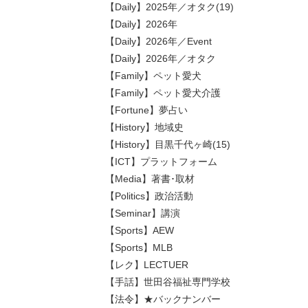
【Daily】2025年／オタク(19)
【Daily】2026年
【Daily】2026年／Event
【Daily】2026年／オタク
【Family】ペット愛犬
【Family】ペット愛犬介護
【Fortune】夢占い
【History】地域史
【History】目黒千代ヶ崎(15)
【ICT】プラットフォーム
【Media】著書･取材
【Politics】政治活動
【Seminar】講演
【Sports】AEW
【Sports】MLB
【レク】LECTUER
【手話】世田谷福祉専門学校
【法令】★バックナンバー