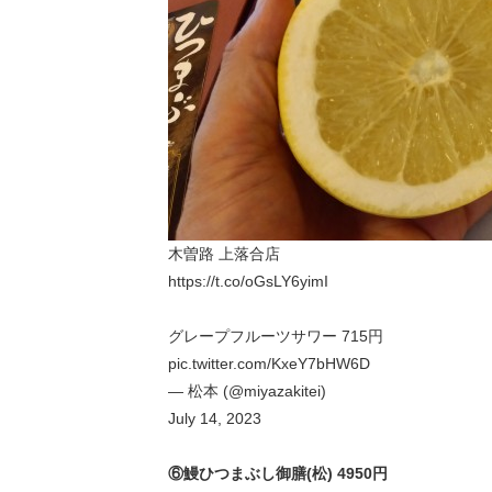
木曽路 上落合店
https://t.co/oGsLY6yimI
グレープフルーツサワー 715円
pic.twitter.com/KxeY7bHW6D
— 松本 (@miyazakitei)
July 14, 2023
⑥鰻ひつまぶし御膳(松) 4950円