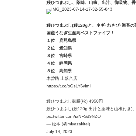
鰻ひつまぶし、薬味、山椒、出汁、御吸物、香
鰻ひつまぶし(鰻120gと、ネギ･わさび･海苔
国産うなぎ生産高ベストファイブ！
１位 鹿児島県
２位 愛知県
３位 宮崎県
４位 静岡県
５位 高知県
木曽路 上落合店
https://t.co/oGsLY6yimI
鰻ひつまぶし御膳(松) 4950円
鰻ひつまぶし(鰻120g 出汁と薬味と山椒付
pic.twitter.com/iaNFSd9NZO
— 松本 (@miyazakitei)
July 14, 2023