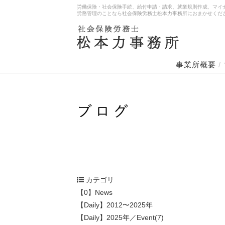
労働保険・社会保険手続、給付申請・請求、就業規則作成、マイ
労務管理のことなら社会保険労務士松本力事務所におまかせくだ
事業所概要
/
カテゴリ
【0】News
【Daily】2012〜2025年
【Daily】2025年／Event(7)