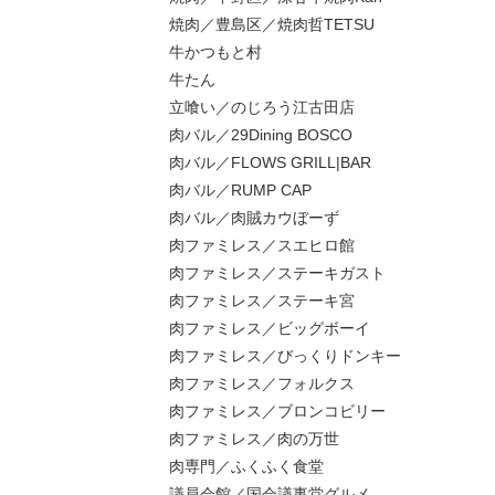
焼肉／豊島区／焼肉哲TETSU
牛かつもと村
牛たん
立喰い／のじろう江古田店
肉バル／29Dining BOSCO
肉バル／FLOWS GRILL|BAR
肉バル／RUMP CAP
肉バル／肉賊カウぼーず
肉ファミレス／スエヒロ館
肉ファミレス／ステーキガスト
肉ファミレス／ステーキ宮
肉ファミレス／ビッグボーイ
肉ファミレス／びっくりドンキー
肉ファミレス／フォルクス
肉ファミレス／ブロンコビリー
肉ファミレス／肉の万世
肉専門／ふくふく食堂
議員会館／国会議事堂グルメ