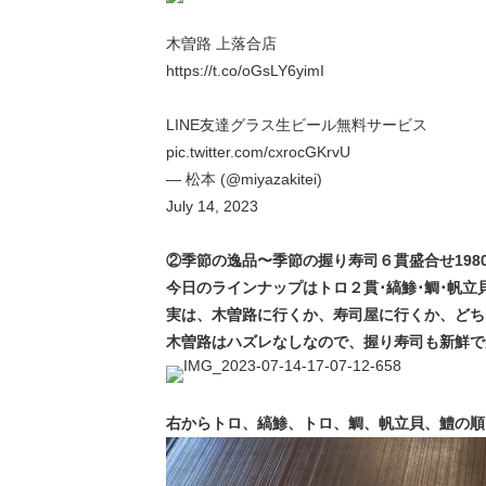
木曽路 上落合店
https://t.co/oGsLY6yimI
LINE友達グラス生ビール無料サービス
pic.twitter.com/cxrocGKrvU
— 松本 (@miyazakitei)
July 14, 2023
②季節の逸品〜季節の握り寿司６貫盛合せ198
今日のラインナップはトロ２貫･縞鯵･鯛･帆立
実は、木曽路に行くか、寿司屋に行くか、どち
木曽路はハズレなしなので、握り寿司も新鮮で
右からトロ、縞鯵、トロ、鯛、帆立貝、鱧の順