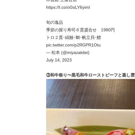
https://t.co/oGsLY6yimI
旬の逸品
季節の握り寿司６貫盛合せ 1980円
トロ２貫･縞鯵･鯛･帆立貝･鱧
pic.twitter.com/p2RGPR1Otu
— 松本 (@miyazakitei)
July 14, 2023
③和牛祭り〜黒毛和牛ローストビーフと蒸し雲丹