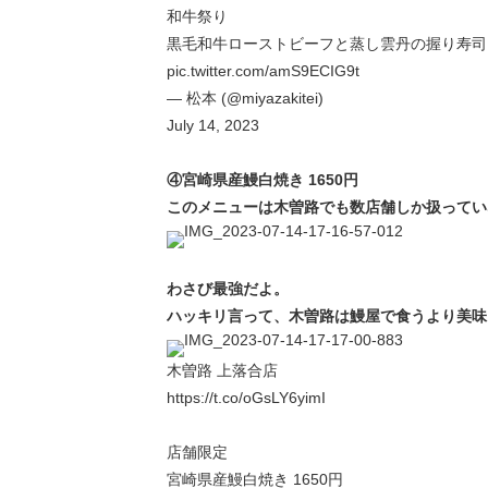
和牛祭り
黒毛和牛ローストビーフと蒸し雲丹の握り寿司 1
pic.twitter.com/amS9ECIG9t
— 松本 (@miyazakitei)
July 14, 2023
④宮崎県産鰻白焼き 1650円
このメニューは木曽路でも数店舗しか扱ってい
わさび最強だよ。
ハッキリ言って、木曽路は鰻屋で食うより美味
木曽路 上落合店
https://t.co/oGsLY6yimI
店舗限定
宮崎県産鰻白焼き 1650円