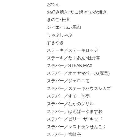
おでん
お好み焼き･たこ焼き･いか焼き
きのこ･松茸
ジビエ･ラム･馬肉
しゃぶしゃぶ
すきやき
ステーキ／ステーキロッヂ
ステーキ／たくあん･牡丹亭
ステバー／STEAK MAX
ステバー／オオヤマベース(廃業)
ステバー／ジェロニモ
ステバー／ステーキハウスシカゴ
ステバー／すてーき亭
ステバー／なかのグリル
ステバー／はんばーぐますお
ステバー／ビリー･ザ･キッド
ステバー／レストランせんごく
ステバー／宮崎亭