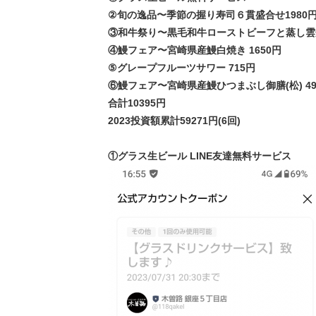
②旬の逸品〜季節の握り寿司６貫盛合せ1980
③和牛祭り〜黒毛和牛ローストビーフと蒸し雲丹
④鰻フェア〜宮崎県産鰻白焼き 1650円
⑤グレープフルーツサワー 715円
⑥鰻フェア〜宮崎県産鰻ひつまぶし御膳(松) 49
合計10395円
2023投資額累計59271円(6回)
①グラス生ビール LINE友達無料サービス