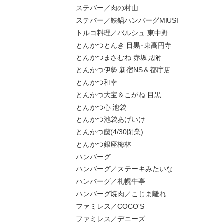
ステバー／肉の村山
ステバー／鉄鍋ハンバーグMIUSI
トルコ料理／バルシュ 東中野
とんかつとんき 目黒･東高円寺
とんかつまさむね 赤坂見附
とんかつ伊勢 新宿NS＆都庁店
とんかつ和幸
とんかつ大宝＆こがね 目黒
とんかつ心 池袋
とんかつ池袋あげいけ
とんかつ藤(4/30閉業)
とんかつ銀座梅林
ハンバーグ
ハンバーグ／ステーキみたいな
ハンバーグ／札幌牛亭
ハンバーグ焼肉／こじま離れ
ファミレス／COCO'S
ファミレス／デニーズ