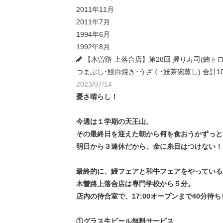
2011年11月
2011年7月
1994年6月
1992年8月
【木曽路 上落合店】第28回 握り寿司(鮪ト
つまぶし･鰻白焼き･うざく･鰻茶碗蒸し) 合計109
2023/07/14
憂さ晴らし！
今週は１学期の天王山。
その最終日を迎えた朝から何を食おうかずっと
明日から３連休だから、金に糸目はつけない！
最終的に、鰻フェアと和牛フェアをやっている
木曽路上落合店は専門学校から５分。
店内の待合室で、17:00オープンまで40分待
①グラス生ビール無料サービス