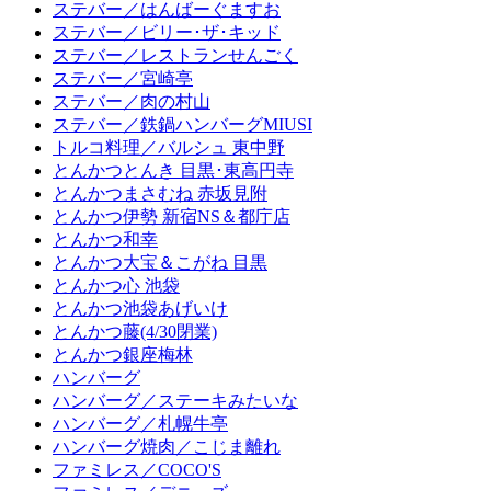
ステバー／はんばーぐますお
ステバー／ビリー･ザ･キッド
ステバー／レストランせんごく
ステバー／宮崎亭
ステバー／肉の村山
ステバー／鉄鍋ハンバーグMIUSI
トルコ料理／バルシュ 東中野
とんかつとんき 目黒･東高円寺
とんかつまさむね 赤坂見附
とんかつ伊勢 新宿NS＆都庁店
とんかつ和幸
とんかつ大宝＆こがね 目黒
とんかつ心 池袋
とんかつ池袋あげいけ
とんかつ藤(4/30閉業)
とんかつ銀座梅林
ハンバーグ
ハンバーグ／ステーキみたいな
ハンバーグ／札幌牛亭
ハンバーグ焼肉／こじま離れ
ファミレス／COCO'S