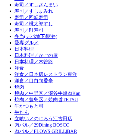
寿司／すしざんまい
寿司／すしまみれ
寿司／回転寿司
寿司／桃太郎すし
寿司／町寿司
弁当(デパ地下/駅弁)
愛専グルメ
日本料理
日本料理／かごの屋
日本料理／木曽路
洋食
洋食／日本橋レストラン東洋
洋食／目白旬香亭
焼肉
焼肉／中野区／深谷牛焼肉Kan
焼肉／豊島区／焼肉哲TETSU
牛かつもと村
牛たん
立喰い／のじろう江古田店
肉バル／29Dining BOSCO
肉バル／FLOWS GRILL|BAR