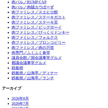
肉バル／RUMP CAP
肉バル／肉賊カウぼーず
肉ファミレス／スエヒロ館
肉ファミレス／ステーキガスト
肉ファミレス／ステーキ宮
肉ファミレス／ビッグボーイ
肉ファミレス／びっくりドンキー
肉ファミレス／フォルクス
肉ファミレス／ブロンコビリー
肉ファミレス／肉の万世
肉専門／ふくふく食堂
議員会館／国会議事堂グルメ
都議会議事堂グルメ
鉄板焼
鉄板焼／山海亭／ディナー
鉄板焼／山海亭／ランチ
アーカイブ
2026年8月
2026年7月