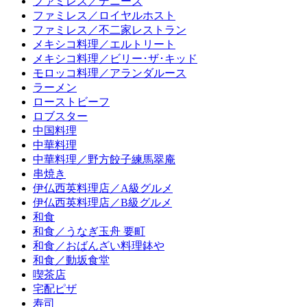
ファミレス／デニーズ
ファミレス／ロイヤルホスト
ファミレス／不二家レストラン
メキシコ料理／エルトリート
メキシコ料理／ビリー･ザ･キッド
モロッコ料理／アランダルース
ラーメン
ローストビーフ
ロブスター
中国料理
中華料理
中華料理／野方餃子練馬翠庵
串焼き
伊仏西英料理店／A級グルメ
伊仏西英料理店／B級グルメ
和食
和食／うなぎ玉舟 要町
和食／おばんざい料理鉢や
和食／動坂食堂
喫茶店
宅配ピザ
寿司