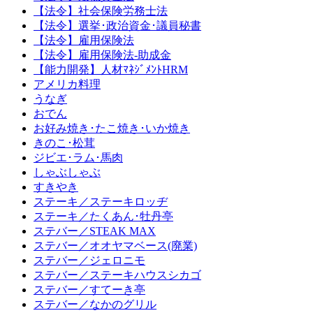
【法令】社会保険労務士法
【法令】選挙･政治資金･議員秘書
【法令】雇用保険法
【法令】雇用保険法-助成金
【能力開発】人材ﾏﾈｼﾞﾒﾝﾄHRM
アメリカ料理
うなぎ
おでん
お好み焼き･たこ焼き･いか焼き
きのこ･松茸
ジビエ･ラム･馬肉
しゃぶしゃぶ
すきやき
ステーキ／ステーキロッヂ
ステーキ／たくあん･牡丹亭
ステバー／STEAK MAX
ステバー／オオヤマベース(廃業)
ステバー／ジェロニモ
ステバー／ステーキハウスシカゴ
ステバー／すてーき亭
ステバー／なかのグリル