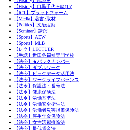
【History】地域史
【History】目黒千代ヶ崎(15)
【ICT】プラットフォーム
【Media】著書･取材
【Politics】政治活動
【Seminar】講演
【Sports】AEW
【Sports】MLB
【レク】LECTUER
【手話】世田谷福祉専門学校
【法令】★バックナンバー
【法令】ダブルワーク
【法令】ビッグデータ活用法
【法令】ワークライフバランス
【法令】保護法・番号法
【法令】健康保険法
【法令】労働基準法
【法令】労働安全衛生法
【法令】労働者災害補償保険法
【法令】厚生年金保険法
【法令】女性活躍推進法
【法令】最低賃金法