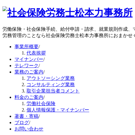
労働保険・社会保険手続、給付申請・請求、就業規則作成、
労務管理のことなら社会保険労務士松本力事務所におまかせ
事業所概要
/
代表挨拶
マイナンバー
/
テレワーク
/
業務のご案内
/
アウトソーシング業務
コンサルティング業務
取引企業担当者コメント
料金のご案内
/
労働社会保険
個人情報保護・マイナンバー
著書・寄稿
/
ブログ
/
お問い合わせ