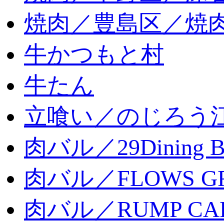
焼肉／豊島区／焼肉
牛かつもと村
牛たん
立喰い／のじろう
肉バル／29Dining 
肉バル／FLOWS GR
肉バル／RUMP CA