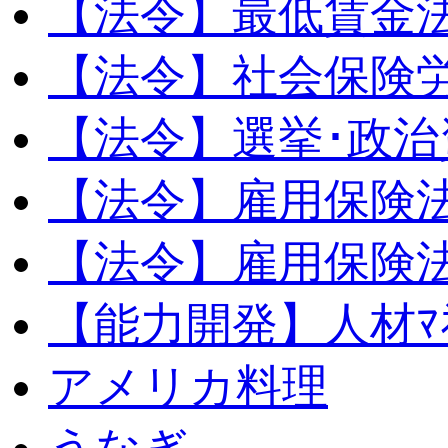
【法令】最低賃金
【法令】社会保険
【法令】選挙･政治
【法令】雇用保険
【法令】雇用保険法
【能力開発】人材ﾏﾈｼ
アメリカ料理