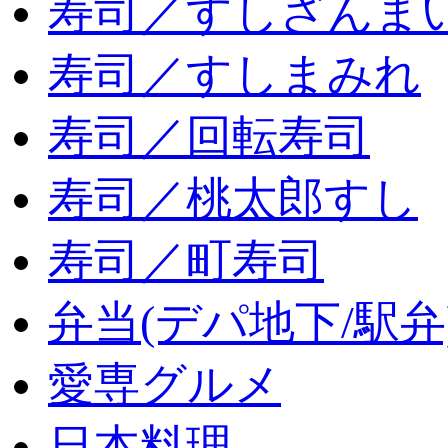
寿司／すしざんま
寿司／すしまみれ
寿司／回転寿司
寿司／桃太郎すし
寿司／町寿司
弁当(デパ地下/駅弁
愛専グルメ
日本料理