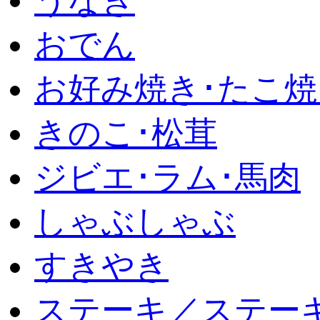
うなぎ
おでん
お好み焼き･たこ焼
きのこ･松茸
ジビエ･ラム･馬肉
しゃぶしゃぶ
すきやき
ステーキ／ステー