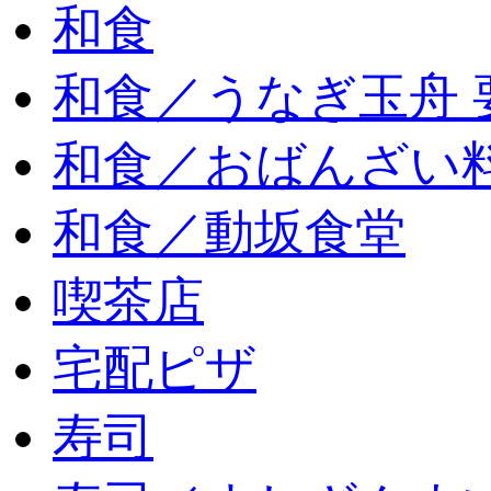
和食
和食／うなぎ玉舟 
和食／おばんざい
和食／動坂食堂
喫茶店
宅配ピザ
寿司