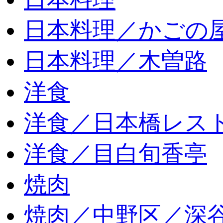
日本料理／かごの
日本料理／木曽路
洋食
洋食／日本橋レス
洋食／目白旬香亭
焼肉
焼肉／中野区／深谷