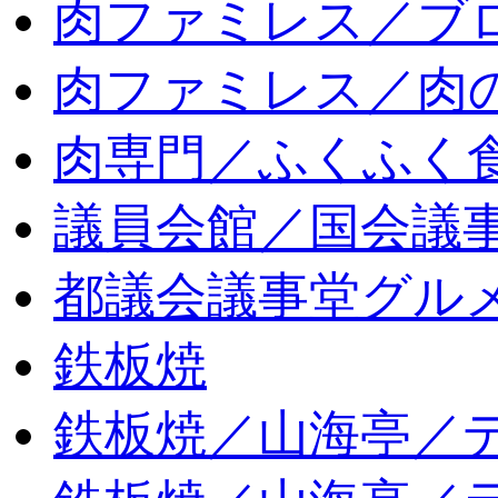
肉ファミレス／ブ
肉ファミレス／肉
肉専門／ふくふく
議員会館／国会議
都議会議事堂グル
鉄板焼
鉄板焼／山海亭／