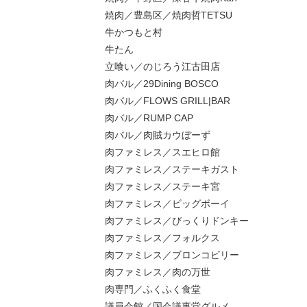
焼肉／豊島区／焼肉哲TETSU
牛かつもと村
牛たん
立喰い／のじろう江古田店
肉バル／29Dining BOSCO
肉バル／FLOWS GRILL|BAR
肉バル／RUMP CAP
肉バル／肉賊カウぼーず
肉ファミレス／スエヒロ館
肉ファミレス／ステーキガスト
肉ファミレス／ステーキ宮
肉ファミレス／ビッグボーイ
肉ファミレス／びっくりドンキー
肉ファミレス／フォルクス
肉ファミレス／ブロンコビリー
肉ファミレス／肉の万世
肉専門／ふくふく食堂
議員会館／国会議事堂グルメ