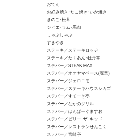
おでん
お好み焼き･たこ焼き･いか焼き
きのこ･松茸
ジビエ･ラム･馬肉
しゃぶしゃぶ
すきやき
ステーキ／ステーキロッヂ
ステーキ／たくあん･牡丹亭
ステバー／STEAK MAX
ステバー／オオヤマベース(廃業)
ステバー／ジェロニモ
ステバー／ステーキハウスシカゴ
ステバー／すてーき亭
ステバー／なかのグリル
ステバー／はんばーぐますお
ステバー／ビリー･ザ･キッド
ステバー／レストランせんごく
ステバー／宮崎亭