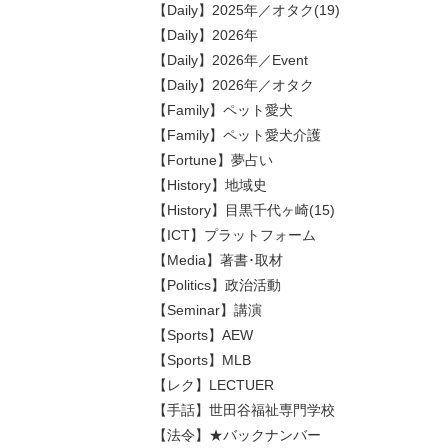
【Daily】2025年／オタク(19)
【Daily】2026年
【Daily】2026年／Event
【Daily】2026年／オタク
【Family】ペット愛犬
【Family】ペット愛犬介護
【Fortune】夢占い
【History】地域史
【History】目黒千代ヶ崎(15)
【ICT】プラットフォーム
【Media】著書･取材
【Politics】政治活動
【Seminar】講演
【Sports】AEW
【Sports】MLB
【レク】LECTUER
【手話】世田谷福祉専門学校
【法令】★バックナンバー