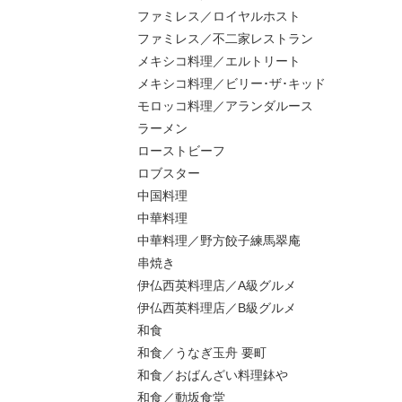
ファミレス／ロイヤルホスト
ファミレス／不二家レストラン
メキシコ料理／エルトリート
メキシコ料理／ビリー･ザ･キッド
モロッコ料理／アランダルース
ラーメン
ローストビーフ
ロブスター
中国料理
中華料理
中華料理／野方餃子練馬翠庵
串焼き
伊仏西英料理店／A級グルメ
伊仏西英料理店／B級グルメ
和食
和食／うなぎ玉舟 要町
和食／おばんざい料理鉢や
和食／動坂食堂