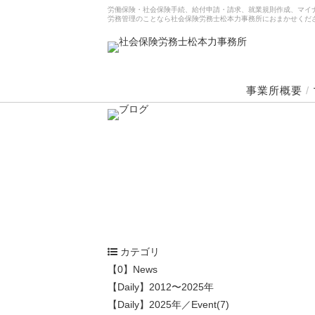
労働保険・社会保険手続、給付申請・請求、就業規則作成、マイ
労務管理のことなら社会保険労務士松本力事務所におまかせくだ
事業所概要
/
カテゴリ
【0】News
【Daily】2012〜2025年
【Daily】2025年／Event(7)