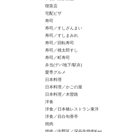
喫茶店
宅配ピザ
寿司
寿司／すしざんまい
寿司／すしまみれ
寿司／回転寿司
寿司／桃太郎すし
寿司／町寿司
弁当(デパ地下/駅弁)
愛専グルメ
日本料理
日本料理／かごの屋
日本料理／木曽路
洋食
洋食／日本橋レストラン東洋
洋食／目白旬香亭
焼肉
焼肉／中野区／深谷牛焼肉Kan