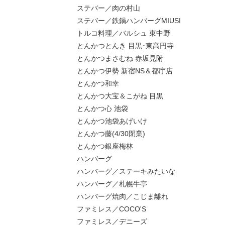
ステバー／肉の村山
ステバー／鉄鍋ハンバーグMIUSI
トルコ料理／バルシュ 東中野
とんかつとんき 目黒･東高円寺
とんかつまさむね 赤坂見附
とんかつ伊勢 新宿NS＆都庁店
とんかつ和幸
とんかつ大宝＆こがね 目黒
とんかつ心 池袋
とんかつ池袋あげいけ
とんかつ藤(4/30閉業)
とんかつ銀座梅林
ハンバーグ
ハンバーグ／ステーキみたいな
ハンバーグ／札幌牛亭
ハンバーグ焼肉／こじま離れ
ファミレス／COCO'S
ファミレス／デニーズ