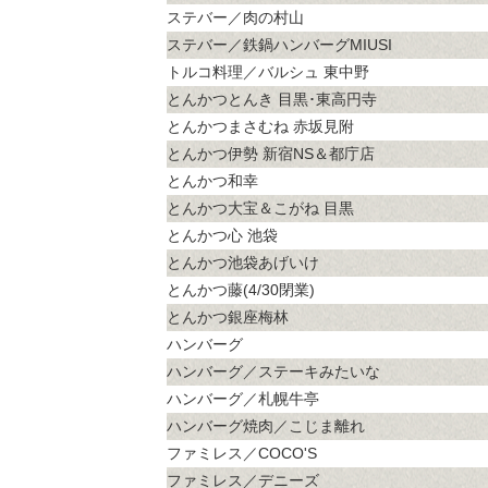
ステバー／肉の村山
ステバー／鉄鍋ハンバーグMIUSI
トルコ料理／バルシュ 東中野
とんかつとんき 目黒･東高円寺
とんかつまさむね 赤坂見附
とんかつ伊勢 新宿NS＆都庁店
とんかつ和幸
とんかつ大宝＆こがね 目黒
とんかつ心 池袋
とんかつ池袋あげいけ
とんかつ藤(4/30閉業)
とんかつ銀座梅林
ハンバーグ
ハンバーグ／ステーキみたいな
ハンバーグ／札幌牛亭
ハンバーグ焼肉／こじま離れ
ファミレス／COCO'S
ファミレス／デニーズ