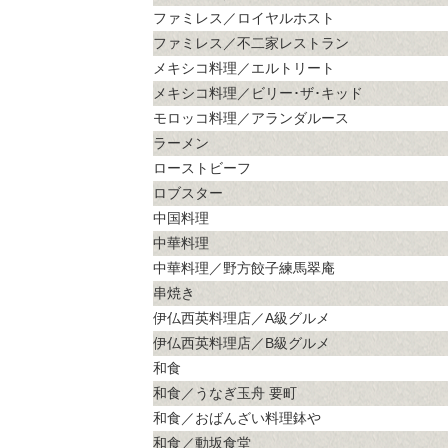
ファミレス／ロイヤルホスト
ファミレス／不二家レストラン
メキシコ料理／エルトリート
メキシコ料理／ビリー･ザ･キッド
モロッコ料理／アランダルース
ラーメン
ローストビーフ
ロブスター
中国料理
中華料理
中華料理／野方餃子練馬翠庵
串焼き
伊仏西英料理店／A級グルメ
伊仏西英料理店／B級グルメ
和食
和食／うなぎ玉舟 要町
和食／おばんざい料理鉢や
和食／動坂食堂