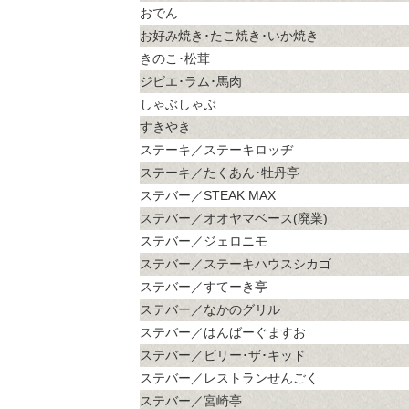
おでん
お好み焼き･たこ焼き･いか焼き
きのこ･松茸
ジビエ･ラム･馬肉
しゃぶしゃぶ
すきやき
ステーキ／ステーキロッヂ
ステーキ／たくあん･牡丹亭
ステバー／STEAK MAX
ステバー／オオヤマベース(廃業)
ステバー／ジェロニモ
ステバー／ステーキハウスシカゴ
ステバー／すてーき亭
ステバー／なかのグリル
ステバー／はんばーぐますお
ステバー／ビリー･ザ･キッド
ステバー／レストランせんごく
ステバー／宮崎亭