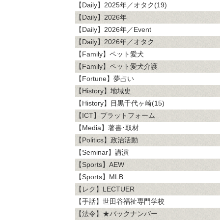
【Daily】2025年／オタク(19)
【Daily】2026年
【Daily】2026年／Event
【Daily】2026年／オタク
【Family】ペット愛犬
【Family】ペット愛犬介護
【Fortune】夢占い
【History】地域史
【History】目黒千代ヶ崎(15)
【ICT】プラットフォーム
【Media】著書･取材
【Politics】政治活動
【Seminar】講演
【Sports】AEW
【Sports】MLB
【レク】LECTUER
【手話】世田谷福祉専門学校
【法令】★バックナンバー