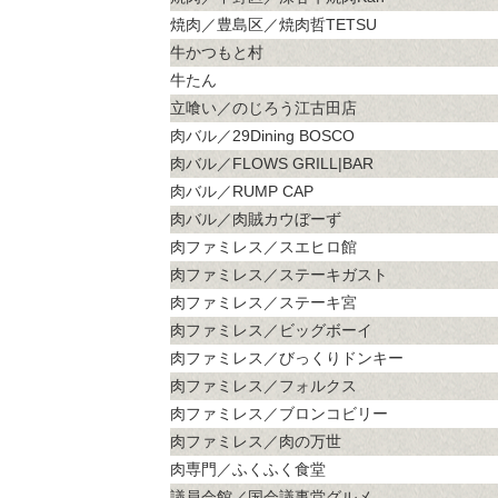
焼肉／豊島区／焼肉哲TETSU
牛かつもと村
牛たん
立喰い／のじろう江古田店
肉バル／29Dining BOSCO
肉バル／FLOWS GRILL|BAR
肉バル／RUMP CAP
肉バル／肉賊カウぼーず
肉ファミレス／スエヒロ館
肉ファミレス／ステーキガスト
肉ファミレス／ステーキ宮
肉ファミレス／ビッグボーイ
肉ファミレス／びっくりドンキー
肉ファミレス／フォルクス
肉ファミレス／ブロンコビリー
肉ファミレス／肉の万世
肉専門／ふくふく食堂
議員会館／国会議事堂グルメ