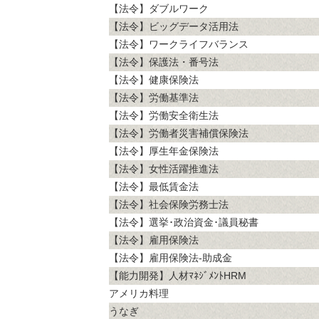
【法令】ダブルワーク
【法令】ビッグデータ活用法
【法令】ワークライフバランス
【法令】保護法・番号法
【法令】健康保険法
【法令】労働基準法
【法令】労働安全衛生法
【法令】労働者災害補償保険法
【法令】厚生年金保険法
【法令】女性活躍推進法
【法令】最低賃金法
【法令】社会保険労務士法
【法令】選挙･政治資金･議員秘書
【法令】雇用保険法
【法令】雇用保険法-助成金
【能力開発】人材ﾏﾈｼﾞﾒﾝﾄHRM
アメリカ料理
うなぎ