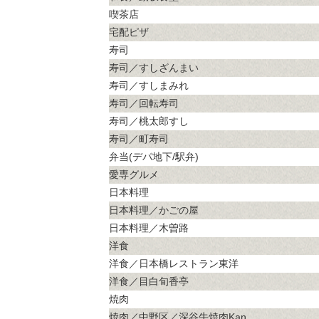
喫茶店
宅配ピザ
寿司
寿司／すしざんまい
寿司／すしまみれ
寿司／回転寿司
寿司／桃太郎すし
寿司／町寿司
弁当(デパ地下/駅弁)
愛専グルメ
日本料理
日本料理／かごの屋
日本料理／木曽路
洋食
洋食／日本橋レストラン東洋
洋食／目白旬香亭
焼肉
焼肉／中野区／深谷牛焼肉Kan