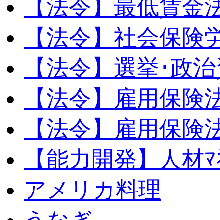
【法令】最低賃金
【法令】社会保険
【法令】選挙･政治
【法令】雇用保険
【法令】雇用保険法
【能力開発】人材ﾏﾈｼ
アメリカ料理