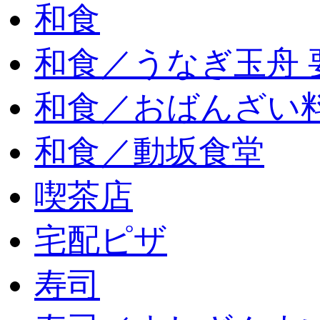
和食
和食／うなぎ玉舟 
和食／おばんざい
和食／動坂食堂
喫茶店
宅配ピザ
寿司