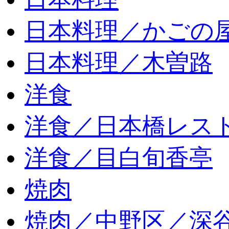
日本料理／かごの
日本料理／木曽路
洋食
洋食／日本橋レス
洋食／目白旬香亭
焼肉
焼肉／中野区／深谷