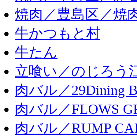
焼肉／豊島区／焼肉
牛かつもと村
牛たん
立喰い／のじろう
肉バル／29Dining 
肉バル／FLOWS GR
肉バル／RUMP CA