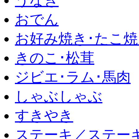
うなぎ
おでん
お好み焼き･たこ焼
きのこ･松茸
ジビエ･ラム･馬肉
しゃぶしゃぶ
すきやき
ステーキ／ステー