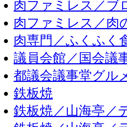
肉ファミレス／ブ
肉ファミレス／肉
肉専門／ふくふく
議員会館／国会議
都議会議事堂グル
鉄板焼
鉄板焼／山海亭／