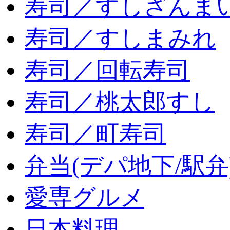
寿司／すしざんま
寿司／すしまみれ
寿司／回転寿司
寿司／桃太郎すし
寿司／町寿司
弁当(デパ地下/駅弁
愛専グルメ
日本料理