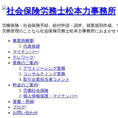
労働保険・社会保険手続、給付申請・請求、就業規則作成、
労務管理のことなら社会保険労務士松本力事務所におまかせ
事業所概要
/
代表挨拶
マイナンバー
/
テレワーク
/
業務のご案内
/
アウトソーシング業務
コンサルティング業務
取引企業担当者コメント
料金のご案内
/
労働社会保険
個人情報保護・マイナンバー
著書・寄稿
/
ブログ
/
お問い合わせ