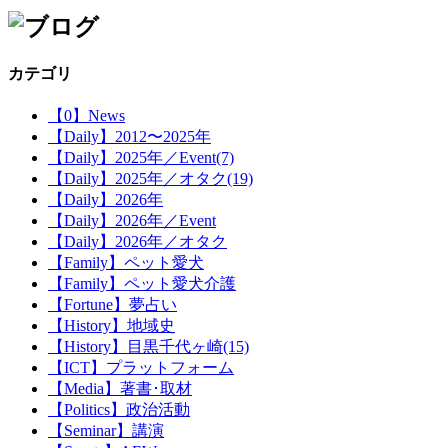
カテゴリ
【0】News
【Daily】2012〜2025年
【Daily】2025年／Event(7)
【Daily】2025年／オタク(19)
【Daily】2026年
【Daily】2026年／Event
【Daily】2026年／オタク
【Family】ペット愛犬
【Family】ペット愛犬介護
【Fortune】夢占い
【History】地域史
【History】目黒千代ヶ崎(15)
【ICT】プラットフォーム
【Media】著書･取材
【Politics】政治活動
【Seminar】講演