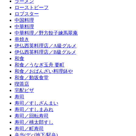
ラーメン
ローストビーフ
ロブスター
中国料理
中華料理
中華料理／野方餃子練馬翠庵
串焼き
伊仏西英料理店／A級グルメ
伊仏西英料理店／B級グルメ
和食
和食／うなぎ玉舟 要町
和食／おばんざい料理鉢や
和食／動坂食堂
喫茶店
宅配ピザ
寿司
寿司／すしざんまい
寿司／すしまみれ
寿司／回転寿司
寿司／桃太郎すし
寿司／町寿司
弁当(デパ地下/駅弁)