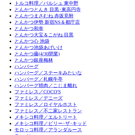
トルコ料理／バルシュ 東中野
とんかつとんき 目黒･東高円寺
とんかつまさむね 赤坂見附
とんかつ伊勢 新宿NS＆都庁店
とんかつ和幸
とんかつ大宝＆こがね 目黒
とんかつ心 池袋
とんかつ池袋あげいけ
とんかつ藤(4/30閉業)
とんかつ銀座梅林
ハンバーグ
ハンバーグ／ステーキみたいな
ハンバーグ／札幌牛亭
ハンバーグ焼肉／こじま離れ
ファミレス／COCO'S
ファミレス／デニーズ
ファミレス／ロイヤルホスト
ファミレス／不二家レストラン
メキシコ料理／エルトリート
メキシコ料理／ビリー･ザ･キッド
モロッコ料理／アランダルース