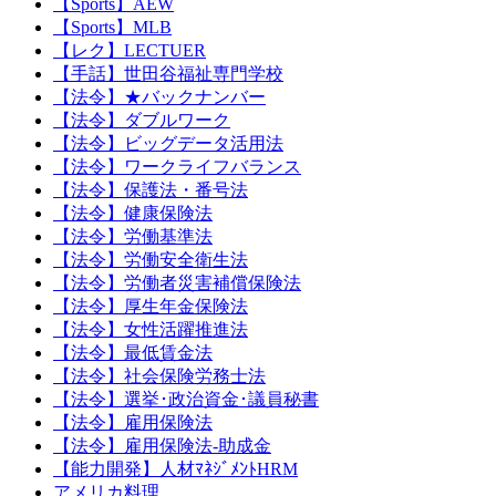
【Sports】AEW
【Sports】MLB
【レク】LECTUER
【手話】世田谷福祉専門学校
【法令】★バックナンバー
【法令】ダブルワーク
【法令】ビッグデータ活用法
【法令】ワークライフバランス
【法令】保護法・番号法
【法令】健康保険法
【法令】労働基準法
【法令】労働安全衛生法
【法令】労働者災害補償保険法
【法令】厚生年金保険法
【法令】女性活躍推進法
【法令】最低賃金法
【法令】社会保険労務士法
【法令】選挙･政治資金･議員秘書
【法令】雇用保険法
【法令】雇用保険法-助成金
【能力開発】人材ﾏﾈｼﾞﾒﾝﾄHRM
アメリカ料理