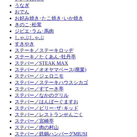
うなぎ
おでん
お好み焼き･たこ焼き･いか焼き
きのこ･松茸
ジビエ･ラム･馬肉
しゃぶしゃぶ
すきやき
ステーキ／ステーキロッヂ
ステーキ／たくあん･牡丹亭
ステバー／STEAK MAX
ステバー／オオヤマベース(廃業)
ステバー／ジェロニモ
ステバー／ステーキハウスシカゴ
ステバー／すてーき亭
ステバー／なかのグリル
ステバー／はんばーぐますお
ステバー／ビリー･ザ･キッド
ステバー／レストランせんごく
ステバー／宮崎亭
ステバー／肉の村山
ステバー／鉄鍋ハンバーグMIUSI