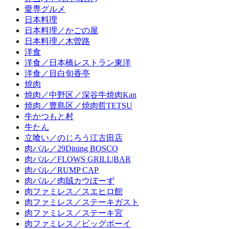
愛専グルメ
日本料理
日本料理／かごの屋
日本料理／木曽路
洋食
洋食／日本橋レストラン東洋
洋食／目白旬香亭
焼肉
焼肉／中野区／深谷牛焼肉Kan
焼肉／豊島区／焼肉哲TETSU
牛かつもと村
牛たん
立喰い／のじろう江古田店
肉バル／29Dining BOSCO
肉バル／FLOWS GRILL|BAR
肉バル／RUMP CAP
肉バル／肉賊カウぼーず
肉ファミレス／スエヒロ館
肉ファミレス／ステーキガスト
肉ファミレス／ステーキ宮
肉ファミレス／ビッグボーイ