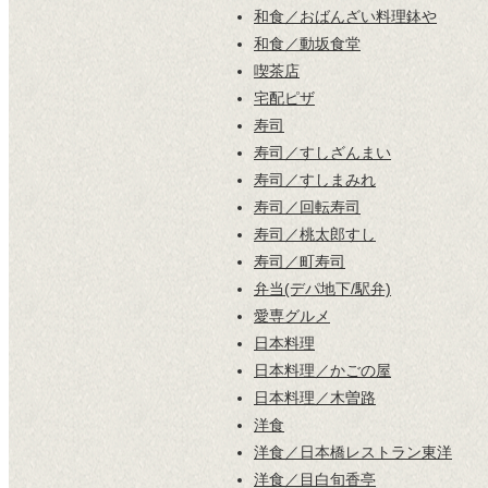
和食／おばんざい料理鉢や
和食／動坂食堂
喫茶店
宅配ピザ
寿司
寿司／すしざんまい
寿司／すしまみれ
寿司／回転寿司
寿司／桃太郎すし
寿司／町寿司
弁当(デパ地下/駅弁)
愛専グルメ
日本料理
日本料理／かごの屋
日本料理／木曽路
洋食
洋食／日本橋レストラン東洋
洋食／目白旬香亭