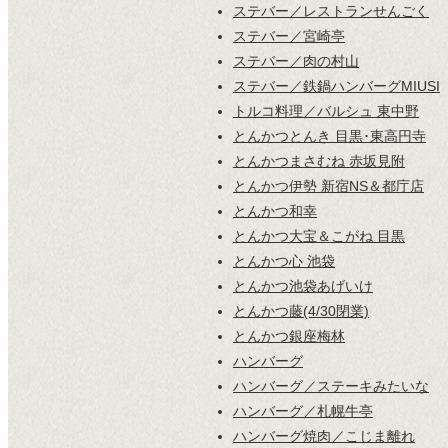
ステバー／レストランせんごく
ステバー／宮崎亭
ステバー／肉の村山
ステバー／鉄鍋ハンバーグMIUSI
トルコ料理／バルシュ 東中野
とんかつとんき 目黒･東高円寺
とんかつまさむね 赤坂見附
とんかつ伊勢 新宿NS＆都庁店
とんかつ和幸
とんかつ大宝＆こがね 目黒
とんかつ心 池袋
とんかつ池袋あげいけ
とんかつ藤(4/30閉業)
とんかつ銀座梅林
ハンバーグ
ハンバーグ／ステーキみたいな
ハンバーグ／札幌牛亭
ハンバーグ焼肉／こじま離れ