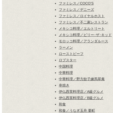
ファミレス／COCO'S
ファミレス／デニーズ
ファミレス／ロイヤルホスト
ファミレス／不二家レストラン
メキシコ料理／エルトリート
メキシコ料理／ビリー･ザ･キッド
モロッコ料理／アランダルース
ラーメン
ローストビーフ
ロブスター
中国料理
中華料理
中華料理／野方餃子練馬翠庵
串焼き
伊仏西英料理店／A級グルメ
伊仏西英料理店／B級グルメ
和食
和食／うなぎ玉舟 要町