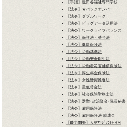
【手話】世田谷福祉専門学校
【法令】★バックナンバー
【法令】ダブルワーク
【法令】ビッグデータ活用法
【法令】ワークライフバランス
【法令】保護法・番号法
【法令】健康保険法
【法令】労働基準法
【法令】労働安全衛生法
【法令】労働者災害補償保険法
【法令】厚生年金保険法
【法令】女性活躍推進法
【法令】最低賃金法
【法令】社会保険労務士法
【法令】選挙･政治資金･議員秘書
【法令】雇用保険法
【法令】雇用保険法-助成金
【能力開発】人材ﾏﾈｼﾞﾒﾝﾄHRM