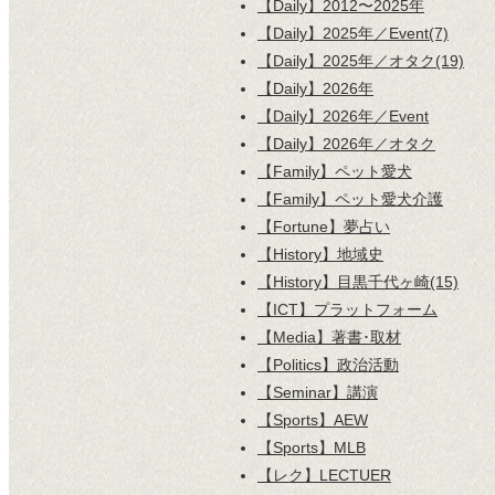
【Daily】2012〜2025年
【Daily】2025年／Event(7)
【Daily】2025年／オタク(19)
【Daily】2026年
【Daily】2026年／Event
【Daily】2026年／オタク
【Family】ペット愛犬
【Family】ペット愛犬介護
【Fortune】夢占い
【History】地域史
【History】目黒千代ヶ崎(15)
【ICT】プラットフォーム
【Media】著書･取材
【Politics】政治活動
【Seminar】講演
【Sports】AEW
【Sports】MLB
【レク】LECTUER