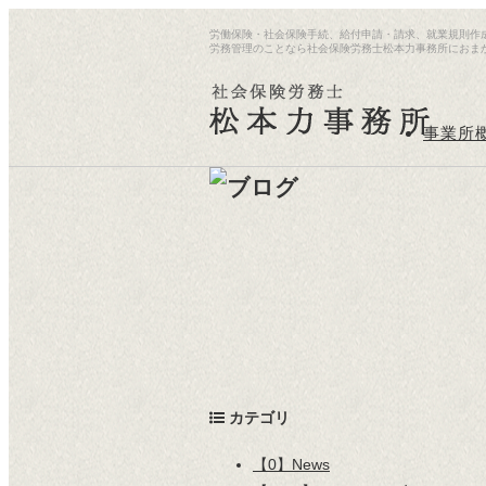
労働保険・社会保険手続、給付申請・請求、就業規則作
労務管理のことなら社会保険労務士松本力事務所におま
事業所
カテゴリ
【0】News