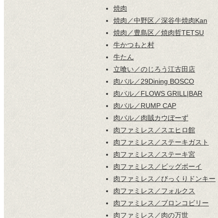
焼肉
焼肉／中野区／深谷牛焼肉Kan
焼肉／豊島区／焼肉哲TETSU
牛かつもと村
牛たん
立喰い／のじろう江古田店
肉バル／29Dining BOSCO
肉バル／FLOWS GRILL|BAR
肉バル／RUMP CAP
肉バル／肉賊カウぼーず
肉ファミレス／スエヒロ館
肉ファミレス／ステーキガスト
肉ファミレス／ステーキ宮
肉ファミレス／ビッグボーイ
肉ファミレス／びっくりドンキー
肉ファミレス／フォルクス
肉ファミレス／ブロンコビリー
肉ファミレス／肉の万世