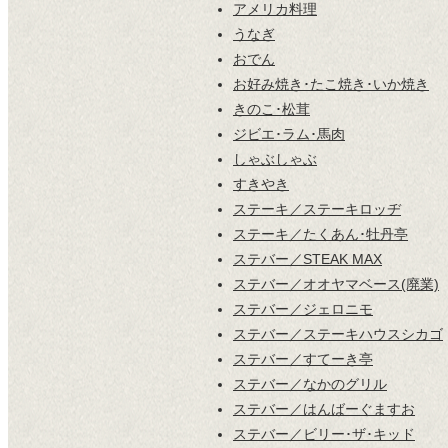
アメリカ料理
うなぎ
おでん
お好み焼き･たこ焼き･いか焼き
きのこ･松茸
ジビエ･ラム･馬肉
しゃぶしゃぶ
すきやき
ステーキ／ステーキロッヂ
ステーキ／たくあん･牡丹亭
ステバー／STEAK MAX
ステバー／オオヤマベース(廃業)
ステバー／ジェロニモ
ステバー／ステーキハウスシカゴ
ステバー／すてーき亭
ステバー／なかのグリル
ステバー／はんばーぐますお
ステバー／ビリー･ザ･キッド