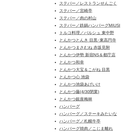
ステバー／レストランせんごく
ステバー／宮崎亭
ステバー／肉の村山
ステバー／鉄鍋ハンバーグMIUSI
トルコ料理／バルシュ 東中野
とんかつとんき 目黒･東高円寺
とんかつまさむね 赤坂見附
とんかつ伊勢 新宿NS＆都庁店
とんかつ和幸
とんかつ大宝＆こがね 目黒
とんかつ心 池袋
とんかつ池袋あげいけ
とんかつ藤(4/30閉業)
とんかつ銀座梅林
ハンバーグ
ハンバーグ／ステーキみたいな
ハンバーグ／札幌牛亭
ハンバーグ焼肉／こじま離れ