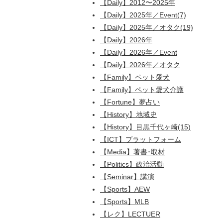
【Daily】2012〜2025年
【Daily】2025年／Event(7)
【Daily】2025年／オタク(19)
【Daily】2026年
【Daily】2026年／Event
【Daily】2026年／オタク
【Family】ペット愛犬
【Family】ペット愛犬介護
【Fortune】夢占い
【History】地域史
【History】目黒千代ヶ崎(15)
【ICT】プラットフォーム
【Media】著書･取材
【Politics】政治活動
【Seminar】講演
【Sports】AEW
【Sports】MLB
【レク】LECTUER