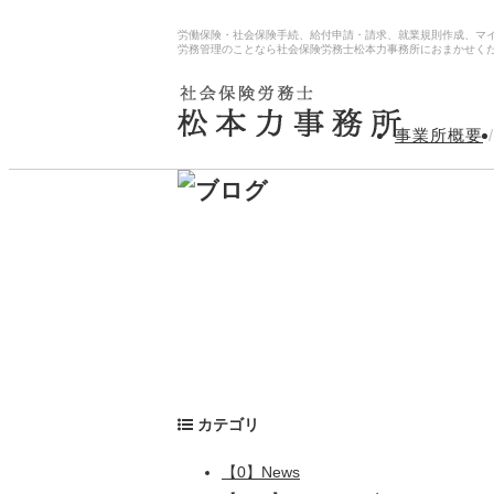
労働保険・社会保険手続、給付申請・請求、就業規則作成、マ
労務管理のことなら社会保険労務士松本力事務所におまかせく
事業所概要
/
カテゴリ
【0】News