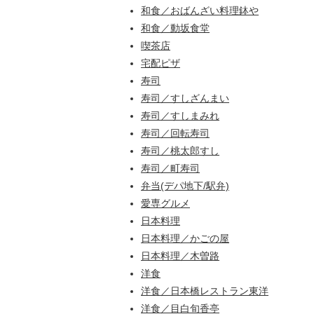
和食／おばんざい料理鉢や
和食／動坂食堂
喫茶店
宅配ピザ
寿司
寿司／すしざんまい
寿司／すしまみれ
寿司／回転寿司
寿司／桃太郎すし
寿司／町寿司
弁当(デパ地下/駅弁)
愛専グルメ
日本料理
日本料理／かごの屋
日本料理／木曽路
洋食
洋食／日本橋レストラン東洋
洋食／目白旬香亭