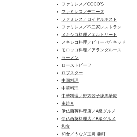
ファミレス／COCO'S
ファミレス／デニーズ
ファミレス／ロイヤルホスト
ファミレス／不二家レストラン
メキシコ料理／エルトリート
メキシコ料理／ビリー･ザ･キッド
モロッコ料理／アランダルース
ラーメン
ローストビーフ
ロブスター
中国料理
中華料理
中華料理／野方餃子練馬翠庵
串焼き
伊仏西英料理店／A級グルメ
伊仏西英料理店／B級グルメ
和食
和食／うなぎ玉舟 要町