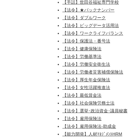
【手話】世田谷福祉専門学校
【法令】★バックナンバー
【法令】ダブルワーク
【法令】ビッグデータ活用法
【法令】ワークライフバランス
【法令】保護法・番号法
【法令】健康保険法
【法令】労働基準法
【法令】労働安全衛生法
【法令】労働者災害補償保険法
【法令】厚生年金保険法
【法令】女性活躍推進法
【法令】最低賃金法
【法令】社会保険労務士法
【法令】選挙･政治資金･議員秘書
【法令】雇用保険法
【法令】雇用保険法-助成金
【能力開発】人材ﾏﾈｼﾞﾒﾝﾄHRM