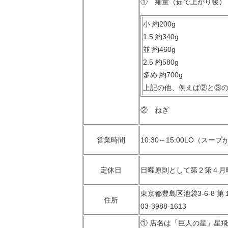
① 麺量（茹で上がり後）
小 約200g
1.5 約340g
並 約460g
2.5 約580g
多め 約700g
上記の他、例えば②と③
② ねぎ
営業時間
10:30～15:00LO（ス
定休日
日曜原則として第２第４月
東京都豊島区池袋3-6-8 第
住所
03-3988-1613
① 店名は「巨人の星」星