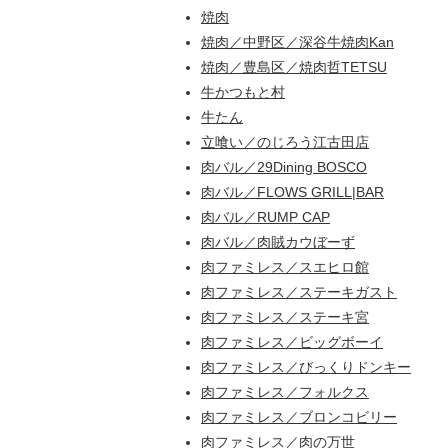
焼肉
焼肉／中野区／深谷牛焼肉Kan
焼肉／豊島区／焼肉哲TETSU
牛かつもと村
牛たん
立喰い／のじろう江古田店
肉バル／29Dining BOSCO
肉バル／FLOWS GRILL|BAR
肉バル／RUMP CAP
肉バル／肉賊カウぼーず
肉ファミレス／スエヒロ館
肉ファミレス／ステーキガスト
肉ファミレス／ステーキ宮
肉ファミレス／ビッグボーイ
肉ファミレス／びっくりドンキー
肉ファミレス／フォルクス
肉ファミレス／ブロンコビリー
肉ファミレス／肉の万世