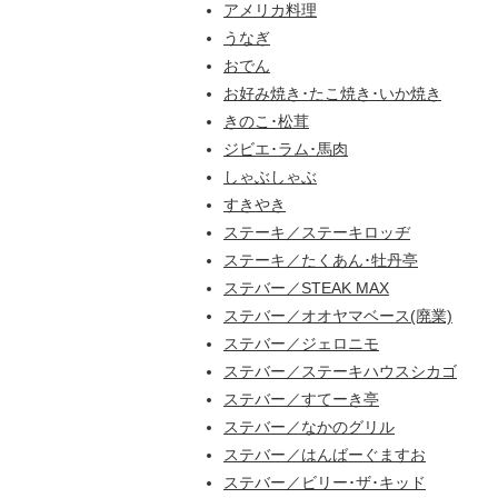
アメリカ料理
うなぎ
おでん
お好み焼き･たこ焼き･いか焼き
きのこ･松茸
ジビエ･ラム･馬肉
しゃぶしゃぶ
すきやき
ステーキ／ステーキロッヂ
ステーキ／たくあん･牡丹亭
ステバー／STEAK MAX
ステバー／オオヤマベース(廃業)
ステバー／ジェロニモ
ステバー／ステーキハウスシカゴ
ステバー／すてーき亭
ステバー／なかのグリル
ステバー／はんばーぐますお
ステバー／ビリー･ザ･キッド