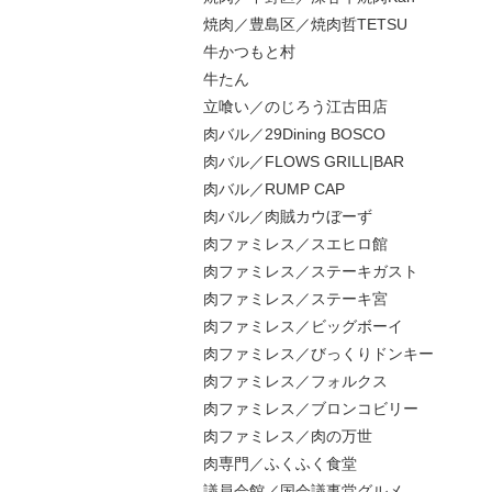
焼肉／豊島区／焼肉哲TETSU
牛かつもと村
牛たん
立喰い／のじろう江古田店
肉バル／29Dining BOSCO
肉バル／FLOWS GRILL|BAR
肉バル／RUMP CAP
肉バル／肉賊カウぼーず
肉ファミレス／スエヒロ館
肉ファミレス／ステーキガスト
肉ファミレス／ステーキ宮
肉ファミレス／ビッグボーイ
肉ファミレス／びっくりドンキー
肉ファミレス／フォルクス
肉ファミレス／ブロンコビリー
肉ファミレス／肉の万世
肉専門／ふくふく食堂
議員会館／国会議事堂グルメ