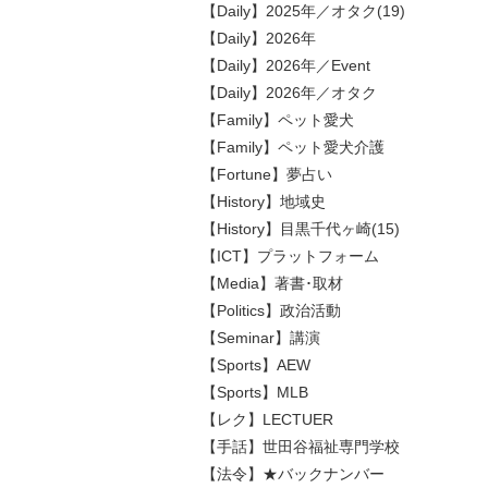
【Daily】2025年／オタク(19)
【Daily】2026年
【Daily】2026年／Event
【Daily】2026年／オタク
【Family】ペット愛犬
【Family】ペット愛犬介護
【Fortune】夢占い
【History】地域史
【History】目黒千代ヶ崎(15)
【ICT】プラットフォーム
【Media】著書･取材
【Politics】政治活動
【Seminar】講演
【Sports】AEW
【Sports】MLB
【レク】LECTUER
【手話】世田谷福祉専門学校
【法令】★バックナンバー