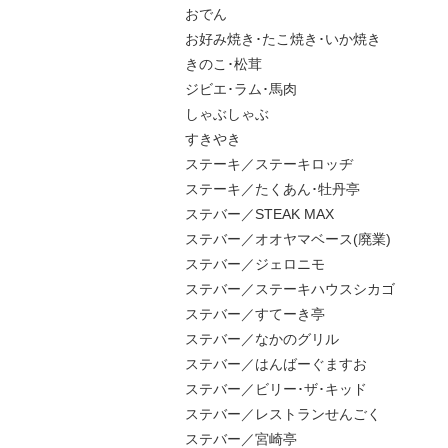
おでん
お好み焼き･たこ焼き･いか焼き
きのこ･松茸
ジビエ･ラム･馬肉
しゃぶしゃぶ
すきやき
ステーキ／ステーキロッヂ
ステーキ／たくあん･牡丹亭
ステバー／STEAK MAX
ステバー／オオヤマベース(廃業)
ステバー／ジェロニモ
ステバー／ステーキハウスシカゴ
ステバー／すてーき亭
ステバー／なかのグリル
ステバー／はんばーぐますお
ステバー／ビリー･ザ･キッド
ステバー／レストランせんごく
ステバー／宮崎亭