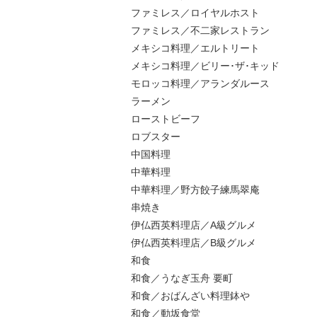
ファミレス／ロイヤルホスト
ファミレス／不二家レストラン
メキシコ料理／エルトリート
メキシコ料理／ビリー･ザ･キッド
モロッコ料理／アランダルース
ラーメン
ローストビーフ
ロブスター
中国料理
中華料理
中華料理／野方餃子練馬翠庵
串焼き
伊仏西英料理店／A級グルメ
伊仏西英料理店／B級グルメ
和食
和食／うなぎ玉舟 要町
和食／おばんざい料理鉢や
和食／動坂食堂