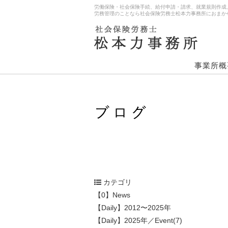
労働保険・社会保険手続、給付申請・請求、就業規則作成
労務管理のことなら社会保険労務士松本力事務所におまか
事業所概
カテゴリ
【0】News
【Daily】2012〜2025年
【Daily】2025年／Event(7)