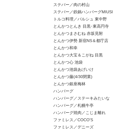
ステバー／肉の村山
ステバー／鉄鍋ハンバーグMIUSI
トルコ料理／バルシュ 東中野
とんかつとんき 目黒･東高円寺
とんかつまさむね 赤坂見附
とんかつ伊勢 新宿NS＆都庁店
とんかつ和幸
とんかつ大宝＆こがね 目黒
とんかつ心 池袋
とんかつ池袋あげいけ
とんかつ藤(4/30閉業)
とんかつ銀座梅林
ハンバーグ
ハンバーグ／ステーキみたいな
ハンバーグ／札幌牛亭
ハンバーグ焼肉／こじま離れ
ファミレス／COCO'S
ファミレス／デニーズ