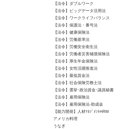
【法令】ダブルワーク
【法令】ビッグデータ活用法
【法令】ワークライフバランス
【法令】保護法・番号法
【法令】健康保険法
【法令】労働基準法
【法令】労働安全衛生法
【法令】労働者災害補償保険法
【法令】厚生年金保険法
【法令】女性活躍推進法
【法令】最低賃金法
【法令】社会保険労務士法
【法令】選挙･政治資金･議員秘書
【法令】雇用保険法
【法令】雇用保険法-助成金
【能力開発】人材ﾏﾈｼﾞﾒﾝﾄHRM
アメリカ料理
うなぎ