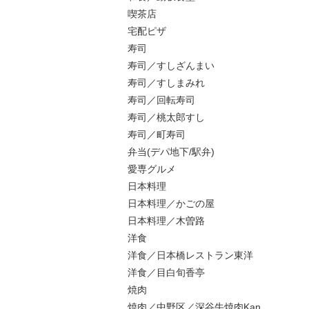
喫茶店
宅配ピザ
寿司
寿司／すしざんまい
寿司／すしまみれ
寿司／回転寿司
寿司／桃太郎すし
寿司／町寿司
弁当(デパ地下/駅弁)
愛専グルメ
日本料理
日本料理／かごの屋
日本料理／木曽路
洋食
洋食／日本橋レストラン東洋
洋食／目白旬香亭
焼肉
焼肉／中野区／深谷牛焼肉Kan