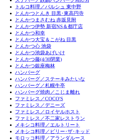
ステバー／鉄鍋ハンバーグMIUSI
トルコ料理／バルシュ 東中野
とんかつとんき 目黒･東高円寺
とんかつまさむね 赤坂見附
とんかつ伊勢 新宿NS＆都庁店
とんかつ和幸
とんかつ大宝＆こがね 目黒
とんかつ心 池袋
とんかつ池袋あげいけ
とんかつ藤(4/30閉業)
とんかつ銀座梅林
ハンバーグ
ハンバーグ／ステーキみたいな
ハンバーグ／札幌牛亭
ハンバーグ焼肉／こじま離れ
ファミレス／COCO'S
ファミレス／デニーズ
ファミレス／ロイヤルホスト
ファミレス／不二家レストラン
メキシコ料理／エルトリート
メキシコ料理／ビリー･ザ･キッド
モロッコ料理／アランダルース