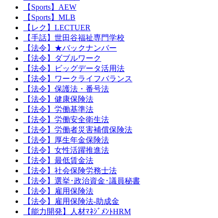
【Sports】AEW
【Sports】MLB
【レク】LECTUER
【手話】世田谷福祉専門学校
【法令】★バックナンバー
【法令】ダブルワーク
【法令】ビッグデータ活用法
【法令】ワークライフバランス
【法令】保護法・番号法
【法令】健康保険法
【法令】労働基準法
【法令】労働安全衛生法
【法令】労働者災害補償保険法
【法令】厚生年金保険法
【法令】女性活躍推進法
【法令】最低賃金法
【法令】社会保険労務士法
【法令】選挙･政治資金･議員秘書
【法令】雇用保険法
【法令】雇用保険法-助成金
【能力開発】人材ﾏﾈｼﾞﾒﾝﾄHRM