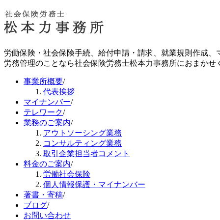
労働保険・社会保険手続、給付申請・請求、就業規則作成、
労務管理のことなら社会保険労務士松本力事務所におまかせ
事業所概要
/
代表挨拶
マイナンバー
/
テレワーク
/
業務のご案内
/
アウトソーシング業務
コンサルティング業務
取引企業担当者コメント
料金のご案内
/
労働社会保険
個人情報保護・マイナンバー
著書・寄稿
/
ブログ
/
お問い合わせ