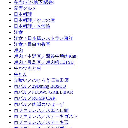
弁当(デパ地下/駅弁)
愛専グルメ
日本料理
日本料理／かごの屋
日本料理／木曽路
洋食
洋食／日本橋レストラン東洋
洋食／目白旬香亭
焼肉
焼肉／中野区／深谷牛焼肉Kan
焼肉／豊島区／焼肉哲TETSU
牛かつもと村
牛たん
立喰い／のじろう江古田店
肉バル／29Dining BOSCO
肉バル／FLOWS GRILL|BAR
肉バル／RUMP CAP
肉バル／肉賊カウぼーず
肉ファミレス／スエヒロ館
肉ファミレス／ステーキガスト
肉ファミレス／ステーキ宮