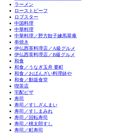
ラーメン
ローストビーフ
ロブスター
中国料理
中華料理
中華料理／野方餃子練馬翠庵
串焼き
伊仏西英料理店／A級グルメ
伊仏西英料理店／B級グルメ
和食
和食／うなぎ玉舟 要町
和食／おばんざい料理鉢や
和食／動坂食堂
喫茶店
宅配ピザ
寿司
寿司／すしざんまい
寿司／すしまみれ
寿司／回転寿司
寿司／桃太郎すし
寿司／町寿司