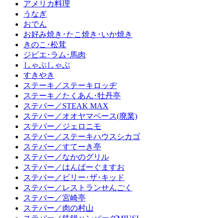
アメリカ料理
うなぎ
おでん
お好み焼き･たこ焼き･いか焼き
きのこ･松茸
ジビエ･ラム･馬肉
しゃぶしゃぶ
すきやき
ステーキ／ステーキロッヂ
ステーキ／たくあん･牡丹亭
ステバー／STEAK MAX
ステバー／オオヤマベース(廃業)
ステバー／ジェロニモ
ステバー／ステーキハウスシカゴ
ステバー／すてーき亭
ステバー／なかのグリル
ステバー／はんばーぐますお
ステバー／ビリー･ザ･キッド
ステバー／レストランせんごく
ステバー／宮崎亭
ステバー／肉の村山