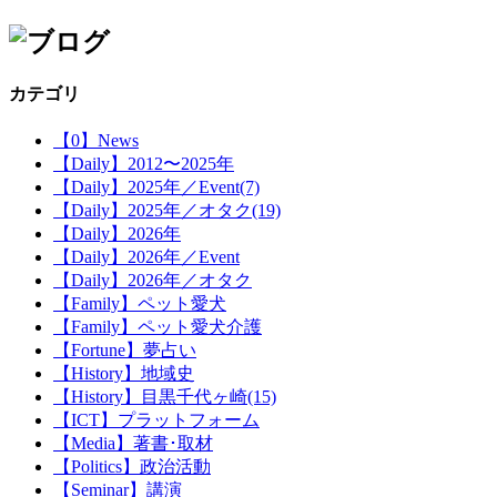
カテゴリ
【0】News
【Daily】2012〜2025年
【Daily】2025年／Event(7)
【Daily】2025年／オタク(19)
【Daily】2026年
【Daily】2026年／Event
【Daily】2026年／オタク
【Family】ペット愛犬
【Family】ペット愛犬介護
【Fortune】夢占い
【History】地域史
【History】目黒千代ヶ崎(15)
【ICT】プラットフォーム
【Media】著書･取材
【Politics】政治活動
【Seminar】講演