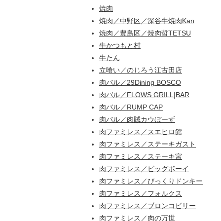
焼肉
焼肉／中野区／深谷牛焼肉Kan
焼肉／豊島区／焼肉哲TETSU
牛かつもと村
牛たん
立喰い／のじろう江古田店
肉バル／29Dining BOSCO
肉バル／FLOWS GRILL|BAR
肉バル／RUMP CAP
肉バル／肉賊カウぼーず
肉ファミレス／スエヒロ館
肉ファミレス／ステーキガスト
肉ファミレス／ステーキ宮
肉ファミレス／ビッグボーイ
肉ファミレス／びっくりドンキー
肉ファミレス／フォルクス
肉ファミレス／ブロンコビリー
肉ファミレス／肉の万世