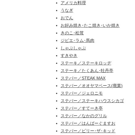
アメリカ料理
うなぎ
おでん
お好み焼き･たこ焼き･いか焼き
きのこ･松茸
ジビエ･ラム･馬肉
しゃぶしゃぶ
すきやき
ステーキ／ステーキロッヂ
ステーキ／たくあん･牡丹亭
ステバー／STEAK MAX
ステバー／オオヤマベース(廃業)
ステバー／ジェロニモ
ステバー／ステーキハウスシカゴ
ステバー／すてーき亭
ステバー／なかのグリル
ステバー／はんばーぐますお
ステバー／ビリー･ザ･キッド