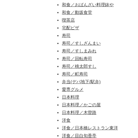
和食／おばんざい料理鉢や
和食／動坂食堂
喫茶店
宅配ピザ
寿司
寿司／すしざんまい
寿司／すしまみれ
寿司／回転寿司
寿司／桃太郎すし
寿司／町寿司
弁当(デパ地下/駅弁)
愛専グルメ
日本料理
日本料理／かごの屋
日本料理／木曽路
洋食
洋食／日本橋レストラン東洋
洋食／目白旬香亭