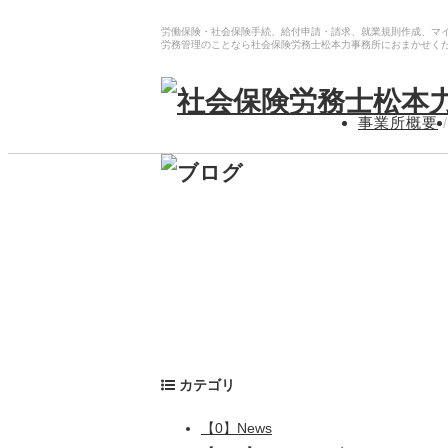
労働保険・社会保険手続、給付申請・請求、就業規則作成、マ
労務管理のことなら社会保険労務士松本力事務所におまかせく
事業所概要
/
カテゴリ
【0】News