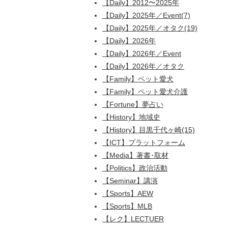
【Daily】2012〜2025年
【Daily】2025年／Event(7)
【Daily】2025年／オタク(19)
【Daily】2026年
【Daily】2026年／Event
【Daily】2026年／オタク
【Family】ペット愛犬
【Family】ペット愛犬介護
【Fortune】夢占い
【History】地域史
【History】目黒千代ヶ崎(15)
【ICT】プラットフォーム
【Media】著書･取材
【Politics】政治活動
【Seminar】講演
【Sports】AEW
【Sports】MLB
【レク】LECTUER