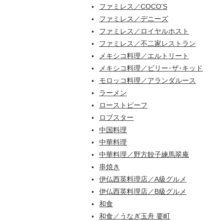
ファミレス／COCO'S
ファミレス／デニーズ
ファミレス／ロイヤルホスト
ファミレス／不二家レストラン
メキシコ料理／エルトリート
メキシコ料理／ビリー･ザ･キッド
モロッコ料理／アランダルース
ラーメン
ローストビーフ
ロブスター
中国料理
中華料理
中華料理／野方餃子練馬翠庵
串焼き
伊仏西英料理店／A級グルメ
伊仏西英料理店／B級グルメ
和食
和食／うなぎ玉舟 要町