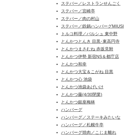
ステバー／レストランせんごく
ステバー／宮崎亭
ステバー／肉の村山
ステバー／鉄鍋ハンバーグMIUSI
トルコ料理／バルシュ 東中野
とんかつとんき 目黒･東高円寺
とんかつまさむね 赤坂見附
とんかつ伊勢 新宿NS＆都庁店
とんかつ和幸
とんかつ大宝＆こがね 目黒
とんかつ心 池袋
とんかつ池袋あげいけ
とんかつ藤(4/30閉業)
とんかつ銀座梅林
ハンバーグ
ハンバーグ／ステーキみたいな
ハンバーグ／札幌牛亭
ハンバーグ焼肉／こじま離れ