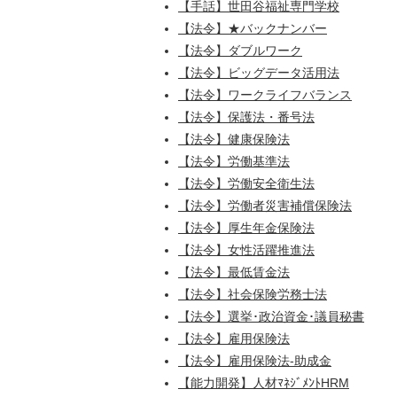
【手話】世田谷福祉専門学校
【法令】★バックナンバー
【法令】ダブルワーク
【法令】ビッグデータ活用法
【法令】ワークライフバランス
【法令】保護法・番号法
【法令】健康保険法
【法令】労働基準法
【法令】労働安全衛生法
【法令】労働者災害補償保険法
【法令】厚生年金保険法
【法令】女性活躍推進法
【法令】最低賃金法
【法令】社会保険労務士法
【法令】選挙･政治資金･議員秘書
【法令】雇用保険法
【法令】雇用保険法-助成金
【能力開発】人材ﾏﾈｼﾞﾒﾝﾄHRM