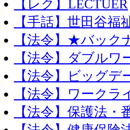
【レク】LECTUER
【手話】世田谷福
【法令】★バック
【法令】ダブルワ
【法令】ビッグデ
【法令】ワークラ
【法令】保護法・
【法令】健康保険