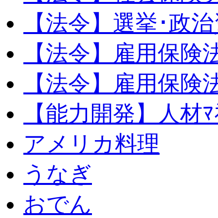
【法令】選挙･政治
【法令】雇用保険
【法令】雇用保険法
【能力開発】人材ﾏﾈｼ
アメリカ料理
うなぎ
おでん