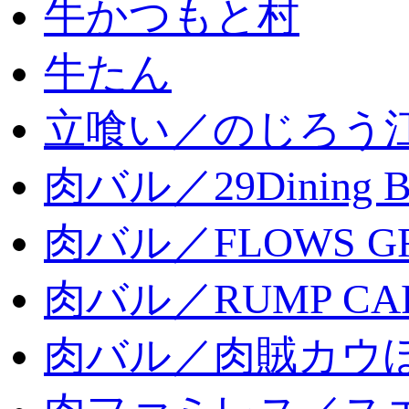
牛かつもと村
牛たん
立喰い／のじろう
肉バル／29Dining 
肉バル／FLOWS GR
肉バル／RUMP CA
肉バル／肉賊カウ