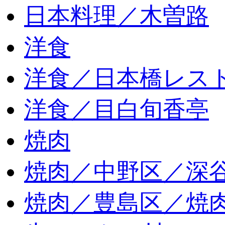
日本料理／木曽路
洋食
洋食／日本橋レス
洋食／目白旬香亭
焼肉
焼肉／中野区／深谷
焼肉／豊島区／焼肉