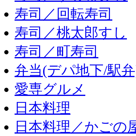
寿司／回転寿司
寿司／桃太郎すし
寿司／町寿司
弁当(デパ地下/駅弁
愛専グルメ
日本料理
日本料理／かごの