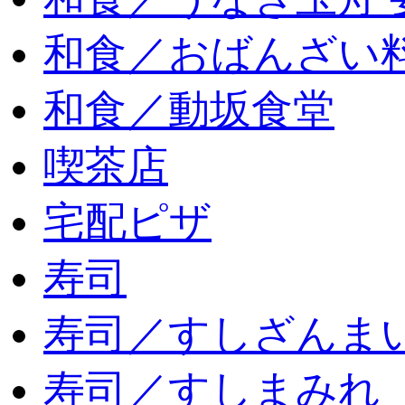
和食／おばんざい
和食／動坂食堂
喫茶店
宅配ピザ
寿司
寿司／すしざんま
寿司／すしまみれ