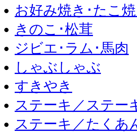
お好み焼き･たこ焼
きのこ･松茸
ジビエ･ラム･馬肉
しゃぶしゃぶ
すきやき
ステーキ／ステー
ステーキ／たくあ