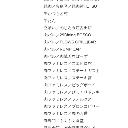
焼肉／豊島区／焼肉哲TETSU
牛かつもと村
牛たん
立喰い／のじろう江古田店
肉バル／29Dining BOSCO
肉バル／FLOWS GRILL|BAR
肉バル／RUMP CAP
肉バル／肉賊カウぼーず
肉ファミレス／スエヒロ館
肉ファミレス／ステーキガスト
肉ファミレス／ステーキ宮
肉ファミレス／ビッグボーイ
肉ファミレス／びっくりドンキー
肉ファミレス／フォルクス
肉ファミレス／ブロンコビリー
肉ファミレス／肉の万世
肉専門／ふくふく食堂
議員会館／国会議事堂グルメ