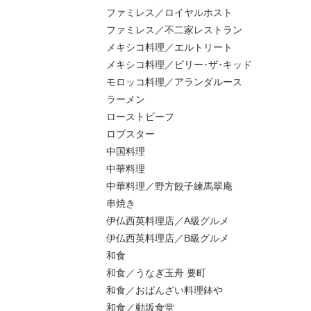
ファミレス／ロイヤルホスト
ファミレス／不二家レストラン
メキシコ料理／エルトリート
メキシコ料理／ビリー･ザ･キッド
モロッコ料理／アランダルース
ラーメン
ローストビーフ
ロブスター
中国料理
中華料理
中華料理／野方餃子練馬翠庵
串焼き
伊仏西英料理店／A級グルメ
伊仏西英料理店／B級グルメ
和食
和食／うなぎ玉舟 要町
和食／おばんざい料理鉢や
和食／動坂食堂