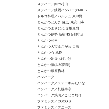
ステバー／肉の村山
ステバー／鉄鍋ハンバーグMIUSI
トルコ料理／バルシュ 東中野
とんかつとんき 目黒･東高円寺
とんかつまさむね 赤坂見附
とんかつ伊勢 新宿NS＆都庁店
とんかつ和幸
とんかつ大宝＆こがね 目黒
とんかつ心 池袋
とんかつ池袋あげいけ
とんかつ藤(4/30閉業)
とんかつ銀座梅林
ハンバーグ
ハンバーグ／ステーキみたいな
ハンバーグ／札幌牛亭
ハンバーグ焼肉／こじま離れ
ファミレス／COCO'S
ファミレス／デニーズ