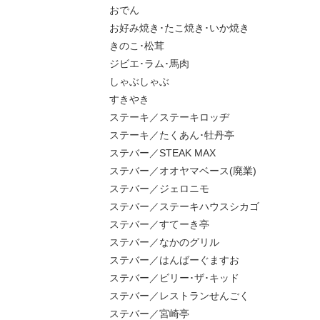
おでん
お好み焼き･たこ焼き･いか焼き
きのこ･松茸
ジビエ･ラム･馬肉
しゃぶしゃぶ
すきやき
ステーキ／ステーキロッヂ
ステーキ／たくあん･牡丹亭
ステバー／STEAK MAX
ステバー／オオヤマベース(廃業)
ステバー／ジェロニモ
ステバー／ステーキハウスシカゴ
ステバー／すてーき亭
ステバー／なかのグリル
ステバー／はんばーぐますお
ステバー／ビリー･ザ･キッド
ステバー／レストランせんごく
ステバー／宮崎亭