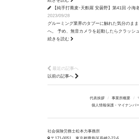
続きを読む
【純手打蕎麦･天麩羅 安曇野】第41回 小海老タッ
2023/09/28
グルーミング業界のタブーに触れた気分のまま 
へ。 予め、無音カメラを起動したらクラッシ
続きを読む
最近の記事へ
以前の記事へ
代表挨拶
/
事業所概要
/
個人情報保護・マイナンバ
社会保険労務士松本力事務所
〒171-0051 東京都豊島区長崎2-22-6