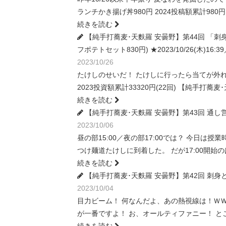
ランチかき揚げ丼980円 2024投稿額累計980
続きを読む
【純手打蕎麦･天麩羅 安曇野】第44回 「刺
フポテトセット830円) ★2023/10/26(木)16:39
2023/10/26
たけしのせいだ！ たけしに行ったら当てが外れ
2023投資額累計33320円(22回) 【純手打
続きを読む
【純手打蕎麦･天麩羅 安曇野】第43回 通し営業(刺身
2023/10/06
昼の部15:00／夜の部17:00では？ 今日
つけ麺道たけしに到着した。 だが17:00開
続きを読む
【純手打蕎麦･天麩羅 安曇野】第42回 刺身と天麩羅
2023/10/04
目力ビーム！ 何なんだよ、あの熱視線は！Ｗ
が一番ですよ！ お、オールティファニー！ 