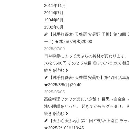
2011年11月
2011年7月
1994年6月
1992年8月
【純手打蕎麦･天麩羅 安曇野 千川】第48
ー！) ★2025/7/9(水)20:00
2025/07/09
日や季節によって天ぷらの具材が変わります。 ２か
ス松 5600円 その２５枚目 ⑨アスパラガス ⑩
続きを読む
【純手打蕎麦･天麩羅 安曇野】第47回 活車
★2025/5/5(月)20:40
2025/05/05
高級料理ワクワク楽しい夕飯！ 目黒→白金台
浅い睡眠をとった。 起きてからもグッタリ。 
続きを読む
【天ぷら天ふね】第１回 中野坂上遠征 ラッ
★2025/2/10(月)13:45