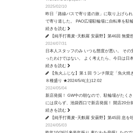
2025/02/10
昨日「路線バスで寄り道の旅」に取り上げられ
で寄り道した。 PAO広場駐輪場に自転車を駐輪し
続きを読む
【純手打蕎麦･天麩羅 安曇野】第46回 無愛想な
2024/07/31
日本人スタッフのみ いつも態度が悪い。 そ
ったわけではない。 よく考えたら、今日は日
続きを読む
【魚火ふじな】第１回 ランチ限定「魚火焼きお
８種盛り ★2024/5/4(土)12:02
2024/05/04
新店発掘！ GW中の朝なので、駐輪場がたく
には戻らず、池袋西口で新店発掘！ 開店20分
続きを読む
【純手打蕎麦･天麩羅 安曇野】第45回 息を吐くよ
2024/05/03
昨年10/26以来半年振り 麦なわを発掘した