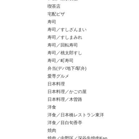
喫茶店
宅配ピザ
寿司
寿司／すしざんまい
寿司／すしまみれ
寿司／回転寿司
寿司／桃太郎すし
寿司／町寿司
弁当(デパ地下/駅弁)
愛専グルメ
日本料理
日本料理／かごの屋
日本料理／木曽路
洋食
洋食／日本橋レストラン東洋
洋食／目白旬香亭
焼肉
焼肉／中野区／深谷牛焼肉Kan