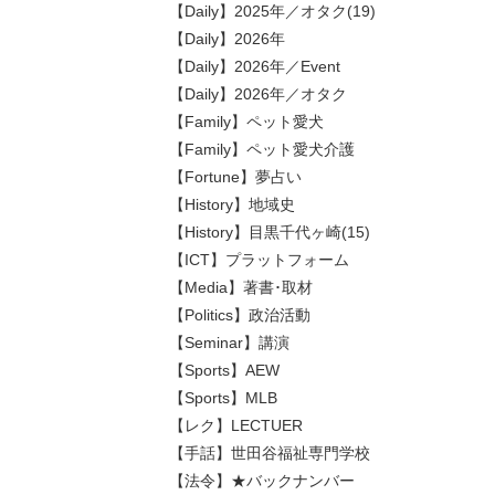
【Daily】2025年／オタク(19)
【Daily】2026年
【Daily】2026年／Event
【Daily】2026年／オタク
【Family】ペット愛犬
【Family】ペット愛犬介護
【Fortune】夢占い
【History】地域史
【History】目黒千代ヶ崎(15)
【ICT】プラットフォーム
【Media】著書･取材
【Politics】政治活動
【Seminar】講演
【Sports】AEW
【Sports】MLB
【レク】LECTUER
【手話】世田谷福祉専門学校
【法令】★バックナンバー