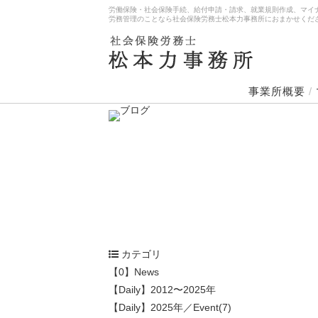
労働保険・社会保険手続、給付申請・請求、就業規則作成、マイ
労務管理のことなら社会保険労務士松本力事務所におまかせくだ
事業所概要
/
カテゴリ
【0】News
【Daily】2012〜2025年
【Daily】2025年／Event(7)