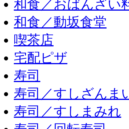
和食／おばんざい
和食／動坂食堂
喫茶店
宅配ピザ
寿司
寿司／すしざんま
寿司／すしまみれ