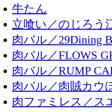
牛たん
立喰い／のじろう
肉バル／29Dining 
肉バル／FLOWS GR
肉バル／RUMP CA
肉バル／肉賊カウ
肉ファミレス／ス