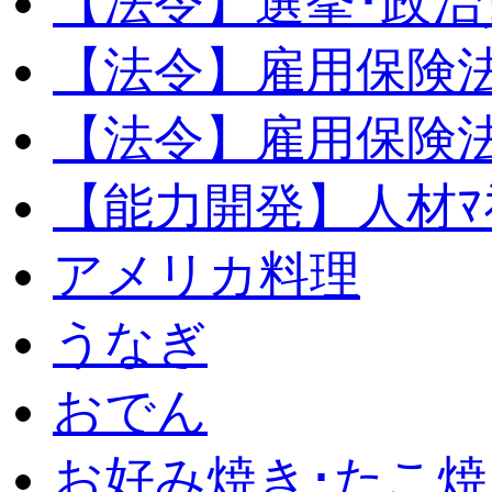
【法令】選挙･政治
【法令】雇用保険
【法令】雇用保険法
【能力開発】人材ﾏﾈｼ
アメリカ料理
うなぎ
おでん
お好み焼き･たこ焼