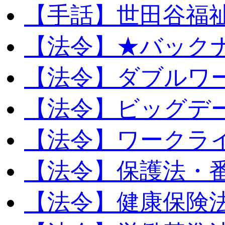
【手話】世田谷福
【法令】★バック
【法令】ダブルワ
【法令】ビッグデ
【法令】ワークラ
【法令】保護法・
【法令】健康保険