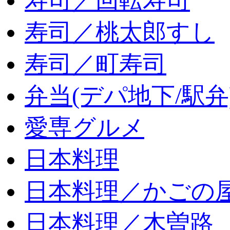
寿司／回転寿司
寿司／桃太郎すし
寿司／町寿司
弁当(デパ地下/駅弁
愛専グルメ
日本料理
日本料理／かごの
日本料理／木曽路