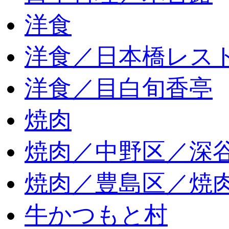
洋食
洋食／日本橋レス
洋食／目白旬香亭
焼肉
焼肉／中野区／深谷
焼肉／豊島区／焼肉
牛かつもと村