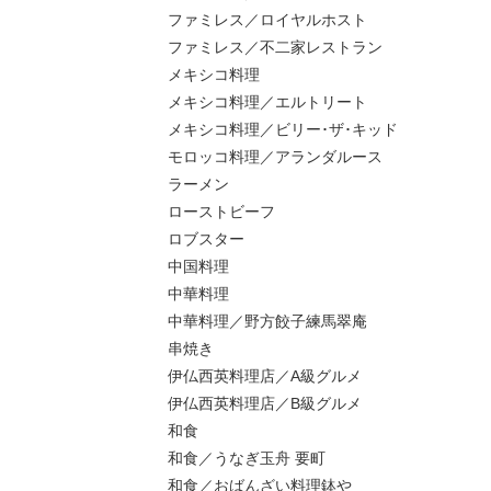
ファミレス／ロイヤルホスト
ファミレス／不二家レストラン
メキシコ料理
メキシコ料理／エルトリート
メキシコ料理／ビリー･ザ･キッド
モロッコ料理／アランダルース
ラーメン
ローストビーフ
ロブスター
中国料理
中華料理
中華料理／野方餃子練馬翠庵
串焼き
伊仏西英料理店／A級グルメ
伊仏西英料理店／B級グルメ
和食
和食／うなぎ玉舟 要町
和食／おばんざい料理鉢や