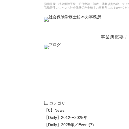
労働保険・社会保険手続、給付申請・請求、就業規則作成、マイ
労務管理のことなら社会保険労務士松本力事務所におまかせくだ
事業所概要
/
カテゴリ
【0】News
【Daily】2012〜2025年
【Daily】2025年／Event(7)