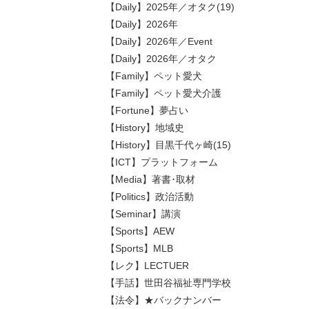
【Daily】2025年／オタク(19)
【Daily】2026年
【Daily】2026年／Event
【Daily】2026年／オタク
【Family】ペット愛犬
【Family】ペット愛犬介護
【Fortune】夢占い
【History】地域史
【History】目黒千代ヶ崎(15)
【ICT】プラットフォーム
【Media】著書･取材
【Politics】政治活動
【Seminar】講演
【Sports】AEW
【Sports】MLB
【レク】LECTUER
【手話】世田谷福祉専門学校
【法令】★バックナンバー