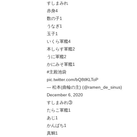
すしまみれ
赤身4
数の子1
うなぎ1
玉子1
いくら軍艦4
本しらす軍艦2
うに軍艦2
かにみそ軍艦1
#主殿池袋
pic.twitter.com/bQ8tlKLToP
— 松本(曲輪の主) (@ramen_de_sinus)
December 6, 2020
すしまみれ③
たらこ軍艦1
あじ1
かんぱち1
真鯛1