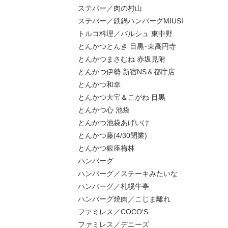
ステバー／肉の村山
ステバー／鉄鍋ハンバーグMIUSI
トルコ料理／バルシュ 東中野
とんかつとんき 目黒･東高円寺
とんかつまさむね 赤坂見附
とんかつ伊勢 新宿NS＆都庁店
とんかつ和幸
とんかつ大宝＆こがね 目黒
とんかつ心 池袋
とんかつ池袋あげいけ
とんかつ藤(4/30閉業)
とんかつ銀座梅林
ハンバーグ
ハンバーグ／ステーキみたいな
ハンバーグ／札幌牛亭
ハンバーグ焼肉／こじま離れ
ファミレス／COCO'S
ファミレス／デニーズ