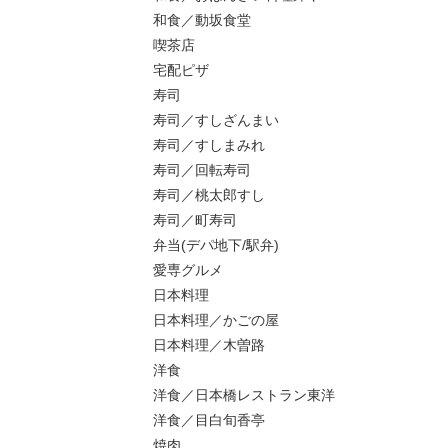
和食／動坂食堂
喫茶店
宅配ピザ
寿司
寿司／すしざんまい
寿司／すしまみれ
寿司／回転寿司
寿司／桃太郎すし
寿司／町寿司
弁当(デパ地下/駅弁)
愛専グルメ
日本料理
日本料理／かごの屋
日本料理／木曽路
洋食
洋食／日本橋レストラン東洋
洋食／目白旬香亭
焼肉