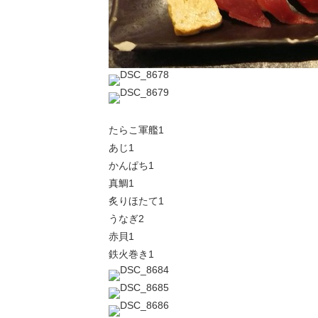
たらこ軍艦1
あじ1
かんぱち1
真鯛1
炙りほたて1
うなぎ2
赤貝1
鉄火巻き1