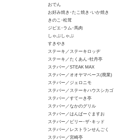
おでん
お好み焼き･たこ焼き･いか焼き
きのこ･松茸
ジビエ･ラム･馬肉
しゃぶしゃぶ
すきやき
ステーキ／ステーキロッヂ
ステーキ／たくあん･牡丹亭
ステバー／STEAK MAX
ステバー／オオヤマベース(廃業)
ステバー／ジェロニモ
ステバー／ステーキハウスシカゴ
ステバー／すてーき亭
ステバー／なかのグリル
ステバー／はんばーぐますお
ステバー／ビリー･ザ･キッド
ステバー／レストランせんごく
ステバー／宮崎亭