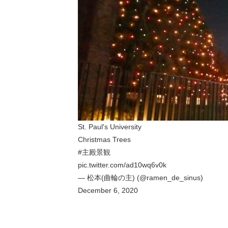
St. Paul's University
Christmas Trees
#主殿景観
pic.twitter.com/ad10wq6v0k
— 松本(曲輪の主) (@ramen_de_sinus)
December 6, 2020