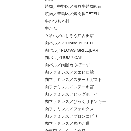
焼肉／中野区／深谷牛焼肉Kan
焼肉／豊島区／焼肉哲TETSU
牛かつもと村
牛たん
立喰い／のじろう江古田店
肉バル／29Dining BOSCO
肉バル／FLOWS GRILL|BAR
肉バル／RUMP CAP
肉バル／肉賊カウぼーず
肉ファミレス／スエヒロ館
肉ファミレス／ステーキガスト
肉ファミレス／ステーキ宮
肉ファミレス／ビッグボーイ
肉ファミレス／びっくりドンキー
肉ファミレス／フォルクス
肉ファミレス／ブロンコビリー
肉ファミレス／肉の万世
肉専門／ふくふく食堂