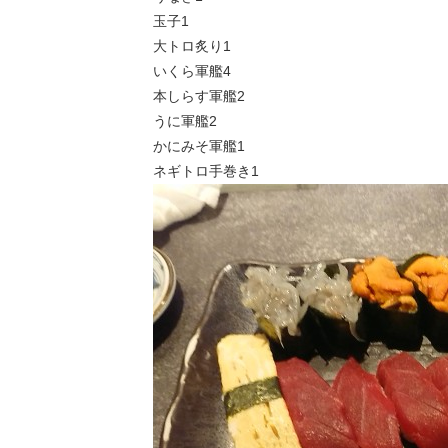
玉子1
大トロ炙り1
いくら軍艦4
本しらす軍艦2
うに軍艦2
かにみそ軍艦1
ネギトロ手巻き1