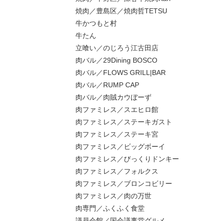
焼肉／豊島区／焼肉哲TETSU
牛かつもと村
牛たん
立喰い／のじろう江古田店
肉バル／29Dining BOSCO
肉バル／FLOWS GRILL|BAR
肉バル／RUMP CAP
肉バル／肉賊カウぼーず
肉ファミレス／スエヒロ館
肉ファミレス／ステーキガスト
肉ファミレス／ステーキ宮
肉ファミレス／ビッグボーイ
肉ファミレス／びっくりドンキー
肉ファミレス／フォルクス
肉ファミレス／ブロンコビリー
肉ファミレス／肉の万世
肉専門／ふくふく食堂
議員会館／国会議事堂グルメ