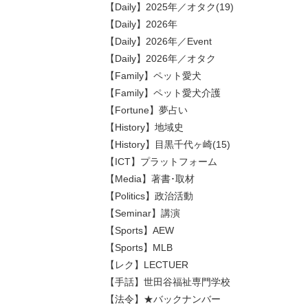
【Daily】2025年／オタク(19)
【Daily】2026年
【Daily】2026年／Event
【Daily】2026年／オタク
【Family】ペット愛犬
【Family】ペット愛犬介護
【Fortune】夢占い
【History】地域史
【History】目黒千代ヶ崎(15)
【ICT】プラットフォーム
【Media】著書･取材
【Politics】政治活動
【Seminar】講演
【Sports】AEW
【Sports】MLB
【レク】LECTUER
【手話】世田谷福祉専門学校
【法令】★バックナンバー