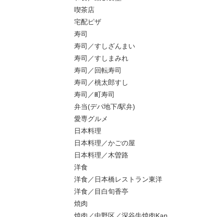
喫茶店
宅配ピザ
寿司
寿司／すしざんまい
寿司／すしまみれ
寿司／回転寿司
寿司／桃太郎すし
寿司／町寿司
弁当(デパ地下/駅弁)
愛専グルメ
日本料理
日本料理／かごの屋
日本料理／木曽路
洋食
洋食／日本橋レストラン東洋
洋食／目白旬香亭
焼肉
焼肉／中野区／深谷牛焼肉Kan