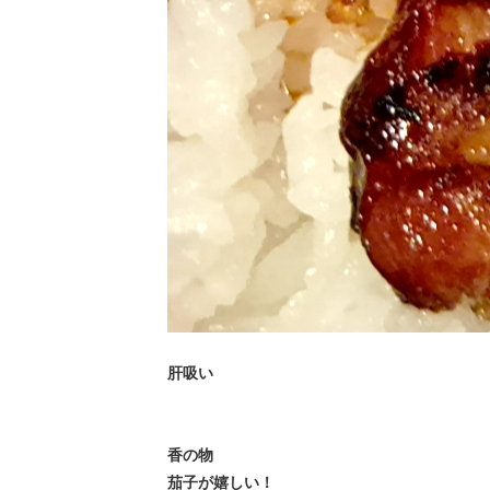
肝吸い
香の物
茄子が嬉しい！