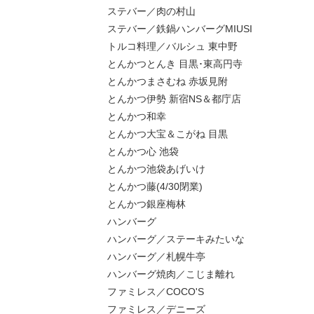
ステバー／肉の村山
ステバー／鉄鍋ハンバーグMIUSI
トルコ料理／バルシュ 東中野
とんかつとんき 目黒･東高円寺
とんかつまさむね 赤坂見附
とんかつ伊勢 新宿NS＆都庁店
とんかつ和幸
とんかつ大宝＆こがね 目黒
とんかつ心 池袋
とんかつ池袋あげいけ
とんかつ藤(4/30閉業)
とんかつ銀座梅林
ハンバーグ
ハンバーグ／ステーキみたいな
ハンバーグ／札幌牛亭
ハンバーグ焼肉／こじま離れ
ファミレス／COCO'S
ファミレス／デニーズ