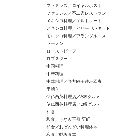
ファミレス／ロイヤルホスト
ファミレス／不二家レストラン
メキシコ料理／エルトリート
メキシコ料理／ビリー･ザ･キッド
モロッコ料理／アランダルース
ラーメン
ローストビーフ
ロブスター
中国料理
中華料理
中華料理／野方餃子練馬翠庵
串焼き
伊仏西英料理店／A級グルメ
伊仏西英料理店／B級グルメ
和食
和食／うなぎ玉舟 要町
和食／おばんざい料理鉢や
和食／動坂食堂