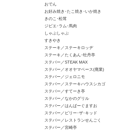
おでん
お好み焼き･たこ焼き･いか焼き
きのこ･松茸
ジビエ･ラム･馬肉
しゃぶしゃぶ
すきやき
ステーキ／ステーキロッヂ
ステーキ／たくあん･牡丹亭
ステバー／STEAK MAX
ステバー／オオヤマベース(廃業)
ステバー／ジェロニモ
ステバー／ステーキハウスシカゴ
ステバー／すてーき亭
ステバー／なかのグリル
ステバー／はんばーぐますお
ステバー／ビリー･ザ･キッド
ステバー／レストランせんごく
ステバー／宮崎亭