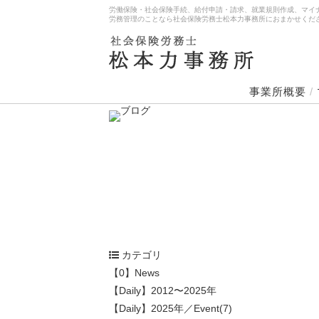
労働保険・社会保険手続、給付申請・請求、就業規則作成、マイ
労務管理のことなら社会保険労務士松本力事務所におまかせくだ
事業所概要
/
カテゴリ
【0】News
【Daily】2012〜2025年
【Daily】2025年／Event(7)