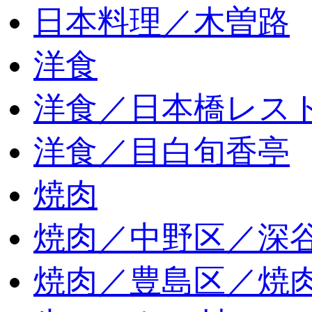
日本料理／木曽路
洋食
洋食／日本橋レス
洋食／目白旬香亭
焼肉
焼肉／中野区／深谷
焼肉／豊島区／焼肉