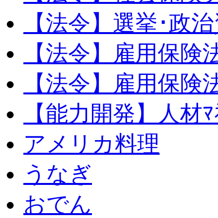
【法令】選挙･政治
【法令】雇用保険
【法令】雇用保険法
【能力開発】人材ﾏﾈｼ
アメリカ料理
うなぎ
おでん