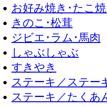
お好み焼き･たこ焼
きのこ･松茸
ジビエ･ラム･馬肉
しゃぶしゃぶ
すきやき
ステーキ／ステー
ステーキ／たくあ