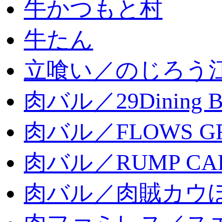
牛かつもと村
牛たん
立喰い／のじろう
肉バル／29Dining 
肉バル／FLOWS GR
肉バル／RUMP CA
肉バル／肉賊カウ