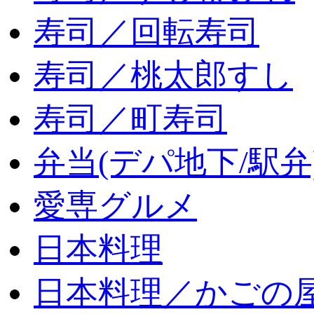
寿司／回転寿司
寿司／桃太郎すし
寿司／町寿司
弁当(デパ地下/駅弁
愛専グルメ
日本料理
日本料理／かごの