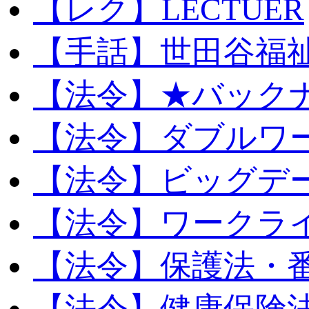
【レク】LECTUER
【手話】世田谷福
【法令】★バック
【法令】ダブルワ
【法令】ビッグデ
【法令】ワークラ
【法令】保護法・
【法令】健康保険