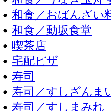
和食／おばんざい
和食／動坂食堂
喫茶店
宅配ピザ
寿司
寿司／すしざんま
寿司／すしまみれ