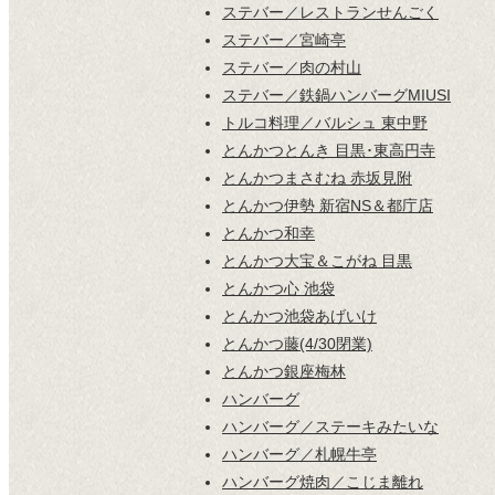
ステバー／レストランせんごく
ステバー／宮崎亭
ステバー／肉の村山
ステバー／鉄鍋ハンバーグMIUSI
トルコ料理／バルシュ 東中野
とんかつとんき 目黒･東高円寺
とんかつまさむね 赤坂見附
とんかつ伊勢 新宿NS＆都庁店
とんかつ和幸
とんかつ大宝＆こがね 目黒
とんかつ心 池袋
とんかつ池袋あげいけ
とんかつ藤(4/30閉業)
とんかつ銀座梅林
ハンバーグ
ハンバーグ／ステーキみたいな
ハンバーグ／札幌牛亭
ハンバーグ焼肉／こじま離れ