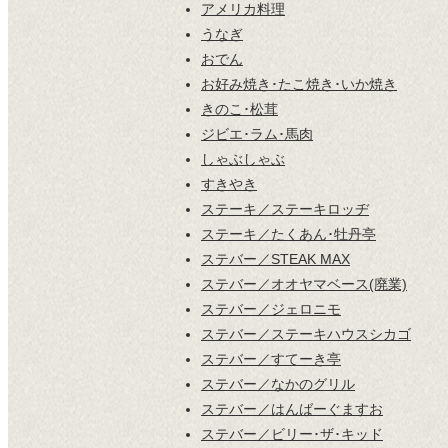
アメリカ料理
うなぎ
おでん
お好み焼き･たこ焼き･いか焼き
きのこ･松茸
ジビエ･ラム･馬肉
しゃぶしゃぶ
すきやき
ステーキ／ステーキロッヂ
ステーキ／たくあん･牡丹亭
ステバー／STEAK MAX
ステバー／オオヤマベース(廃業)
ステバー／ジェロニモ
ステバー／ステーキハウスシカゴ
ステバー／すてーき亭
ステバー／なかのグリル
ステバー／はんばーぐますお
ステバー／ビリー･ザ･キッド