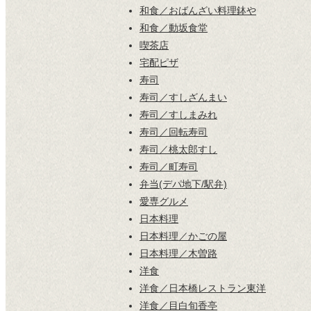
和食／おばんざい料理鉢や
和食／動坂食堂
喫茶店
宅配ピザ
寿司
寿司／すしざんまい
寿司／すしまみれ
寿司／回転寿司
寿司／桃太郎すし
寿司／町寿司
弁当(デパ地下/駅弁)
愛専グルメ
日本料理
日本料理／かごの屋
日本料理／木曽路
洋食
洋食／日本橋レストラン東洋
洋食／目白旬香亭