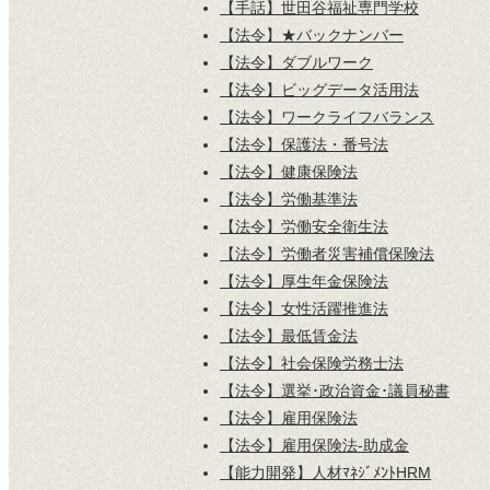
【手話】世田谷福祉専門学校
【法令】★バックナンバー
【法令】ダブルワーク
【法令】ビッグデータ活用法
【法令】ワークライフバランス
【法令】保護法・番号法
【法令】健康保険法
【法令】労働基準法
【法令】労働安全衛生法
【法令】労働者災害補償保険法
【法令】厚生年金保険法
【法令】女性活躍推進法
【法令】最低賃金法
【法令】社会保険労務士法
【法令】選挙･政治資金･議員秘書
【法令】雇用保険法
【法令】雇用保険法-助成金
【能力開発】人材ﾏﾈｼﾞﾒﾝﾄHRM