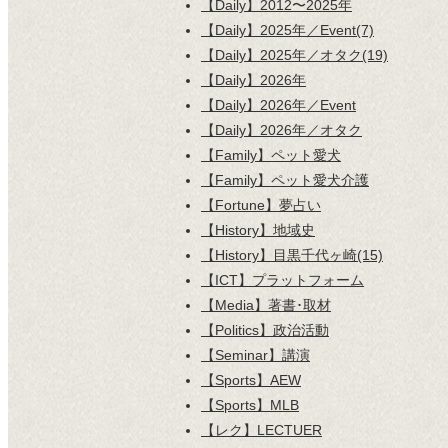
【Daily】2012〜2025年
【Daily】2025年／Event(7)
【Daily】2025年／オタク(19)
【Daily】2026年
【Daily】2026年／Event
【Daily】2026年／オタク
【Family】ペット愛犬
【Family】ペット愛犬介護
【Fortune】夢占い
【History】地域史
【History】目黒千代ヶ崎(15)
【ICT】プラットフォーム
【Media】著書･取材
【Politics】政治活動
【Seminar】講演
【Sports】AEW
【Sports】MLB
【レク】LECTUER