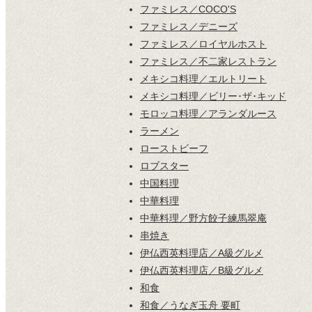
ファミレス／COCO'S
ファミレス／デニーズ
ファミレス／ロイヤルホスト
ファミレス／不二家レストラン
メキシコ料理／エルトリート
メキシコ料理／ビリー･ザ･キッド
モロッコ料理／アランダルース
ラーメン
ローストビーフ
ロブスター
中国料理
中華料理
中華料理／野方餃子練馬翠庵
串焼き
伊仏西英料理店／A級グルメ
伊仏西英料理店／B級グルメ
和食
和食／うなぎ玉舟 要町