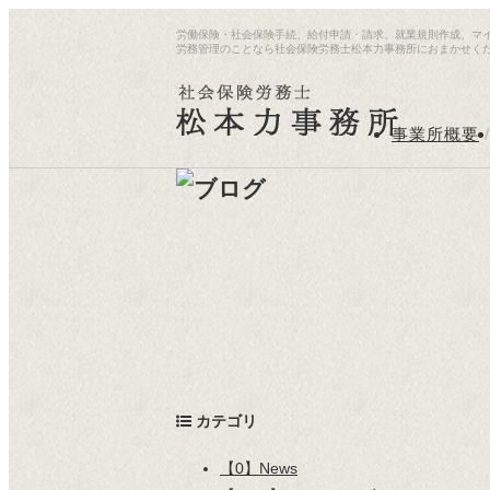
労働保険・社会保険手続、給付申請・請求、就業規則作成、マ
労務管理のことなら社会保険労務士松本力事務所におまかせく
事業所概要
/
カテゴリ
【0】News