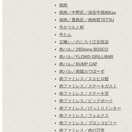
焼肉
焼肉／中野区／深谷牛焼肉Kan
焼肉／豊島区／焼肉哲TETSU
牛かつもと村
牛たん
立喰い／のじろう江古田店
肉バル／29Dining BOSCO
肉バル／FLOWS GRILL|BAR
肉バル／RUMP CAP
肉バル／肉賊カウぼーず
肉ファミレス／スエヒロ館
肉ファミレス／ステーキガスト
肉ファミレス／ステーキ宮
肉ファミレス／ビッグボーイ
肉ファミレス／びっくりドンキー
肉ファミレス／フォルクス
肉ファミレス／ブロンコビリー
肉ファミレス／肉の万世