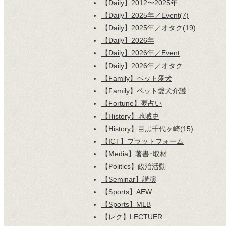
【Daily】2012〜2025年
【Daily】2025年／Event(7)
【Daily】2025年／オタク(19)
【Daily】2026年
【Daily】2026年／Event
【Daily】2026年／オタク
【Family】ペット愛犬
【Family】ペット愛犬介護
【Fortune】夢占い
【History】地域史
【History】目黒千代ヶ崎(15)
【ICT】プラットフォーム
【Media】著書･取材
【Politics】政治活動
【Seminar】講演
【Sports】AEW
【Sports】MLB
【レク】LECTUER