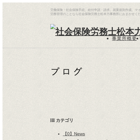
労働保険・社会保険手続、給付申請・請求、就業規則作成、マ
労務管理のことなら社会保険労務士松本力事務所におまかせく
事業所概要
/
カテゴリ
【0】News