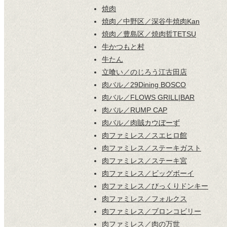
焼肉
焼肉／中野区／深谷牛焼肉Kan
焼肉／豊島区／焼肉哲TETSU
牛かつもと村
牛たん
立喰い／のじろう江古田店
肉バル／29Dining BOSCO
肉バル／FLOWS GRILL|BAR
肉バル／RUMP CAP
肉バル／肉賊カウぼーず
肉ファミレス／スエヒロ館
肉ファミレス／ステーキガスト
肉ファミレス／ステーキ宮
肉ファミレス／ビッグボーイ
肉ファミレス／びっくりドンキー
肉ファミレス／フォルクス
肉ファミレス／ブロンコビリー
肉ファミレス／肉の万世