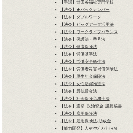
【手話】世田谷福祉専門学校
【法令】★バックナンバー
【法令】ダブルワーク
【法令】ビッグデータ活用法
【法令】ワークライフバランス
【法令】保護法・番号法
【法令】健康保険法
【法令】労働基準法
【法令】労働安全衛生法
【法令】労働者災害補償保険法
【法令】厚生年金保険法
【法令】女性活躍推進法
【法令】最低賃金法
【法令】社会保険労務士法
【法令】選挙･政治資金･議員秘書
【法令】雇用保険法
【法令】雇用保険法-助成金
【能力開発】人材ﾏﾈｼﾞﾒﾝﾄHRM