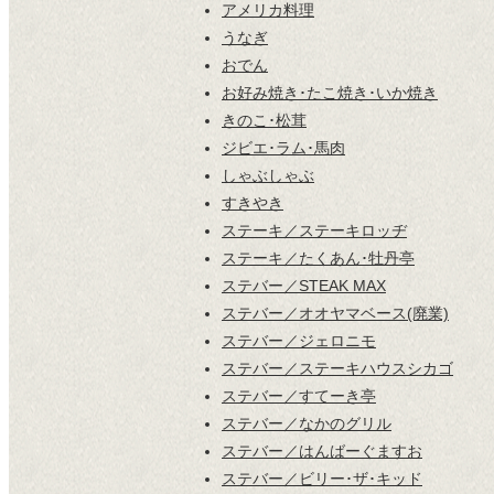
アメリカ料理
うなぎ
おでん
お好み焼き･たこ焼き･いか焼き
きのこ･松茸
ジビエ･ラム･馬肉
しゃぶしゃぶ
すきやき
ステーキ／ステーキロッヂ
ステーキ／たくあん･牡丹亭
ステバー／STEAK MAX
ステバー／オオヤマベース(廃業)
ステバー／ジェロニモ
ステバー／ステーキハウスシカゴ
ステバー／すてーき亭
ステバー／なかのグリル
ステバー／はんばーぐますお
ステバー／ビリー･ザ･キッド