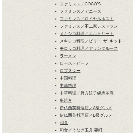
ファミレス／COCO'S
ファミレス／デニーズ
ファミレス／ロイヤルホスト
ファミレス／不二家レストラン
メキシコ料理／エルトリート
メキシコ料理／ビリー･ザ･キッド
モロッコ料理／アランダルース
ラーメン
ローストビーフ
ロブスター
中国料理
中華料理
中華料理／野方餃子練馬翠庵
串焼き
伊仏西英料理店／A級グルメ
伊仏西英料理店／B級グルメ
和食
和食／うなぎ玉舟 要町