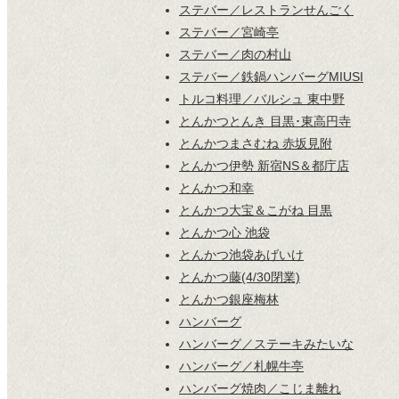
ステバー／レストランせんごく
ステバー／宮崎亭
ステバー／肉の村山
ステバー／鉄鍋ハンバーグMIUSI
トルコ料理／バルシュ 東中野
とんかつとんき 目黒･東高円寺
とんかつまさむね 赤坂見附
とんかつ伊勢 新宿NS＆都庁店
とんかつ和幸
とんかつ大宝＆こがね 目黒
とんかつ心 池袋
とんかつ池袋あげいけ
とんかつ藤(4/30閉業)
とんかつ銀座梅林
ハンバーグ
ハンバーグ／ステーキみたいな
ハンバーグ／札幌牛亭
ハンバーグ焼肉／こじま離れ