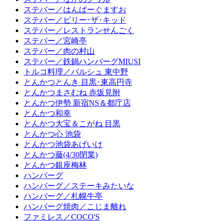
ステバー／はんばーぐますお
ステバー／ビリー･ザ･キッド
ステバー／レストランせんごく
ステバー／宮崎亭
ステバー／肉の村山
ステバー／鉄鍋ハンバーグMIUSI
トルコ料理／バルシュ 東中野
とんかつとんき 目黒･東高円寺
とんかつまさむね 赤坂見附
とんかつ伊勢 新宿NS＆都庁店
とんかつ和幸
とんかつ大宝＆こがね 目黒
とんかつ心 池袋
とんかつ池袋あげいけ
とんかつ藤(4/30閉業)
とんかつ銀座梅林
ハンバーグ
ハンバーグ／ステーキみたいな
ハンバーグ／札幌牛亭
ハンバーグ焼肉／こじま離れ
ファミレス／COCO'S