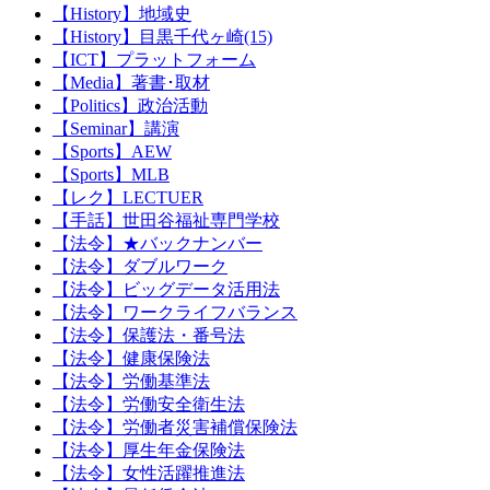
【History】地域史
【History】目黒千代ヶ崎(15)
【ICT】プラットフォーム
【Media】著書･取材
【Politics】政治活動
【Seminar】講演
【Sports】AEW
【Sports】MLB
【レク】LECTUER
【手話】世田谷福祉専門学校
【法令】★バックナンバー
【法令】ダブルワーク
【法令】ビッグデータ活用法
【法令】ワークライフバランス
【法令】保護法・番号法
【法令】健康保険法
【法令】労働基準法
【法令】労働安全衛生法
【法令】労働者災害補償保険法
【法令】厚生年金保険法
【法令】女性活躍推進法