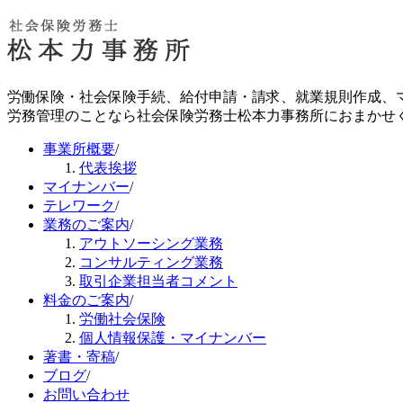
労働保険・社会保険手続、給付申請・請求、就業規則作成、
労務管理のことなら社会保険労務士松本力事務所におまかせ
事業所概要
/
代表挨拶
マイナンバー
/
テレワーク
/
業務のご案内
/
アウトソーシング業務
コンサルティング業務
取引企業担当者コメント
料金のご案内
/
労働社会保険
個人情報保護・マイナンバー
著書・寄稿
/
ブログ
/
お問い合わせ