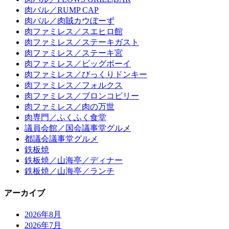
肉バル／RUMP CAP
肉バル／肉賊カウぼーず
肉ファミレス／スエヒロ館
肉ファミレス／ステーキガスト
肉ファミレス／ステーキ宮
肉ファミレス／ビッグボーイ
肉ファミレス／びっくりドンキー
肉ファミレス／フォルクス
肉ファミレス／ブロンコビリー
肉ファミレス／肉の万世
肉専門／ふくふく食堂
議員会館／国会議事堂グルメ
都議会議事堂グルメ
鉄板焼
鉄板焼／山海亭／ディナー
鉄板焼／山海亭／ランチ
アーカイブ
2026年8月
2026年7月