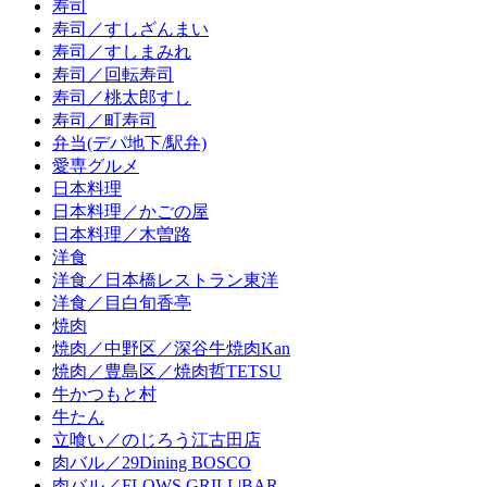
寿司
寿司／すしざんまい
寿司／すしまみれ
寿司／回転寿司
寿司／桃太郎すし
寿司／町寿司
弁当(デパ地下/駅弁)
愛専グルメ
日本料理
日本料理／かごの屋
日本料理／木曽路
洋食
洋食／日本橋レストラン東洋
洋食／目白旬香亭
焼肉
焼肉／中野区／深谷牛焼肉Kan
焼肉／豊島区／焼肉哲TETSU
牛かつもと村
牛たん
立喰い／のじろう江古田店
肉バル／29Dining BOSCO
肉バル／FLOWS GRILL|BAR