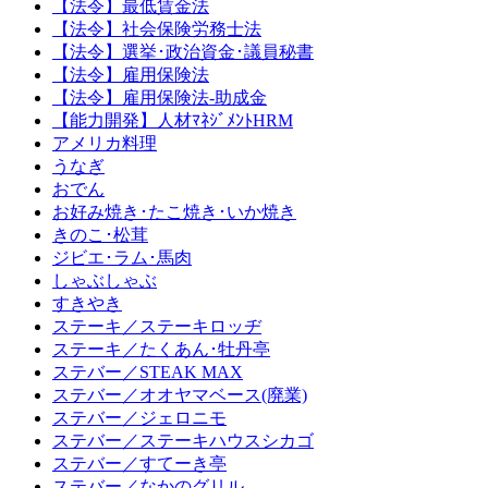
【法令】最低賃金法
【法令】社会保険労務士法
【法令】選挙･政治資金･議員秘書
【法令】雇用保険法
【法令】雇用保険法-助成金
【能力開発】人材ﾏﾈｼﾞﾒﾝﾄHRM
アメリカ料理
うなぎ
おでん
お好み焼き･たこ焼き･いか焼き
きのこ･松茸
ジビエ･ラム･馬肉
しゃぶしゃぶ
すきやき
ステーキ／ステーキロッヂ
ステーキ／たくあん･牡丹亭
ステバー／STEAK MAX
ステバー／オオヤマベース(廃業)
ステバー／ジェロニモ
ステバー／ステーキハウスシカゴ
ステバー／すてーき亭
ステバー／なかのグリル