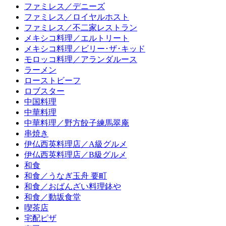
ファミレス／デニーズ
ファミレス／ロイヤルホスト
ファミレス／不二家レストラン
メキシコ料理／エルトリート
メキシコ料理／ビリー･ザ･キッド
モロッコ料理／アランダルース
ラーメン
ローストビーフ
ロブスター
中国料理
中華料理
中華料理／野方餃子練馬翠庵
串焼き
伊仏西英料理店／A級グルメ
伊仏西英料理店／B級グルメ
和食
和食／うなぎ玉舟 要町
和食／おばんざい料理鉢や
和食／動坂食堂
喫茶店
宅配ピザ