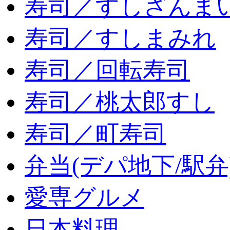
寿司／すしざんま
寿司／すしまみれ
寿司／回転寿司
寿司／桃太郎すし
寿司／町寿司
弁当(デパ地下/駅弁
愛専グルメ
日本料理