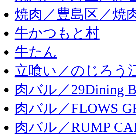
焼肉／豊島区／焼肉
牛かつもと村
牛たん
立喰い／のじろう
肉バル／29Dining 
肉バル／FLOWS GR
肉バル／RUMP CA