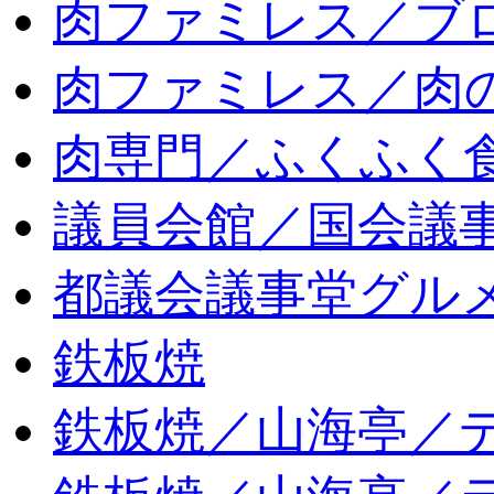
肉ファミレス／ブ
肉ファミレス／肉
肉専門／ふくふく
議員会館／国会議
都議会議事堂グル
鉄板焼
鉄板焼／山海亭／