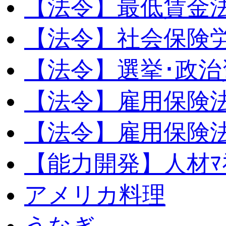
【法令】最低賃金
【法令】社会保険
【法令】選挙･政治
【法令】雇用保険
【法令】雇用保険法
【能力開発】人材ﾏﾈｼ
アメリカ料理