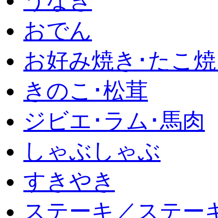
うなぎ
おでん
お好み焼き･たこ焼
きのこ･松茸
ジビエ･ラム･馬肉
しゃぶしゃぶ
すきやき
ステーキ／ステー