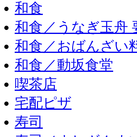
和食
和食／うなぎ玉舟 
和食／おばんざい
和食／動坂食堂
喫茶店
宅配ピザ
寿司