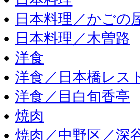
日本料理／かごの
日本料理／木曽路
洋食
洋食／日本橋レス
洋食／目白旬香亭
焼肉
焼肉／中野区／深谷