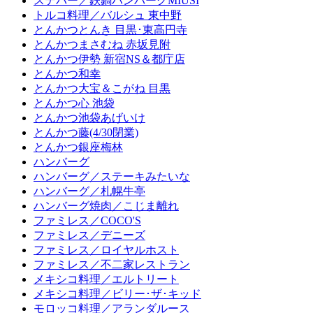
ステバー／鉄鍋ハンバーグMIUSI
トルコ料理／バルシュ 東中野
とんかつとんき 目黒･東高円寺
とんかつまさむね 赤坂見附
とんかつ伊勢 新宿NS＆都庁店
とんかつ和幸
とんかつ大宝＆こがね 目黒
とんかつ心 池袋
とんかつ池袋あげいけ
とんかつ藤(4/30閉業)
とんかつ銀座梅林
ハンバーグ
ハンバーグ／ステーキみたいな
ハンバーグ／札幌牛亭
ハンバーグ焼肉／こじま離れ
ファミレス／COCO'S
ファミレス／デニーズ
ファミレス／ロイヤルホスト
ファミレス／不二家レストラン
メキシコ料理／エルトリート
メキシコ料理／ビリー･ザ･キッド
モロッコ料理／アランダルース