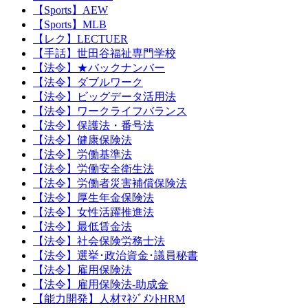
【Sports】AEW
【Sports】MLB
【レク】LECTUER
【手話】世田谷福祉専門学校
【法令】★バックナンバー
【法令】ダブルワーク
【法令】ビッグデータ活用法
【法令】ワークライフバランス
【法令】保護法・番号法
【法令】健康保険法
【法令】労働基準法
【法令】労働安全衛生法
【法令】労働者災害補償保険法
【法令】厚生年金保険法
【法令】女性活躍推進法
【法令】最低賃金法
【法令】社会保険労務士法
【法令】選挙･政治資金･議員秘書
【法令】雇用保険法
【法令】雇用保険法-助成金
【能力開発】人材ﾏﾈｼﾞﾒﾝﾄHRM