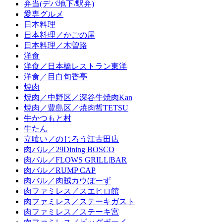
弁当(デパ地下/駅弁)
愛専グルメ
日本料理
日本料理／かごの屋
日本料理／木曽路
洋食
洋食／日本橋レストラン東洋
洋食／目白旬香亭
焼肉
焼肉／中野区／深谷牛焼肉Kan
焼肉／豊島区／焼肉哲TETSU
牛かつもと村
牛たん
立喰い／のじろう江古田店
肉バル／29Dining BOSCO
肉バル／FLOWS GRILL|BAR
肉バル／RUMP CAP
肉バル／肉賊カウぼーず
肉ファミレス／スエヒロ館
肉ファミレス／ステーキガスト
肉ファミレス／ステーキ宮