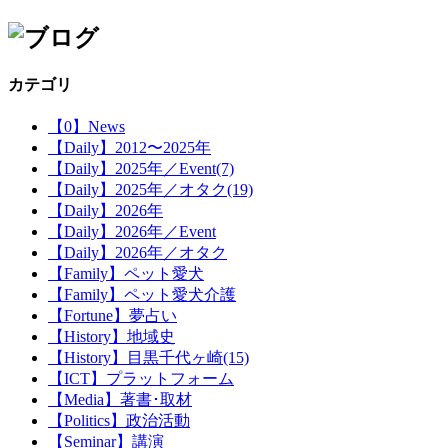
カテゴリ
【0】News
【Daily】2012〜2025年
【Daily】2025年／Event(7)
【Daily】2025年／オタク(19)
【Daily】2026年
【Daily】2026年／Event
【Daily】2026年／オタク
【Family】ペット愛犬
【Family】ペット愛犬介護
【Fortune】夢占い
【History】地域史
【History】目黒千代ヶ崎(15)
【ICT】プラットフォーム
【Media】著書･取材
【Politics】政治活動
【Seminar】講演