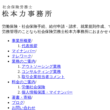
労働保険・社会保険手続、給付申請・請求、就業規則作成、
労務管理のことなら社会保険労務士松本力事務所におまかせ
事業所概要
/
代表挨拶
マイナンバー
/
テレワーク
/
業務のご案内
/
アウトソーシング業務
コンサルティング業務
取引企業担当者コメント
料金のご案内
/
労働社会保険
個人情報保護・マイナンバー
著書・寄稿
/
ブログ
/
お問い合わせ