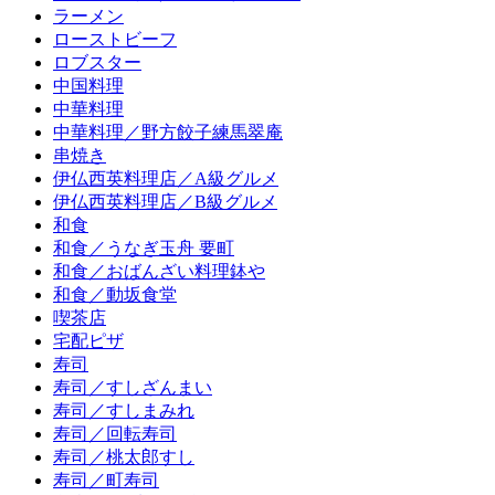
ラーメン
ローストビーフ
ロブスター
中国料理
中華料理
中華料理／野方餃子練馬翠庵
串焼き
伊仏西英料理店／A級グルメ
伊仏西英料理店／B級グルメ
和食
和食／うなぎ玉舟 要町
和食／おばんざい料理鉢や
和食／動坂食堂
喫茶店
宅配ピザ
寿司
寿司／すしざんまい
寿司／すしまみれ
寿司／回転寿司
寿司／桃太郎すし
寿司／町寿司