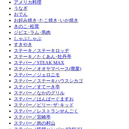
アメリカ料理
うなぎ
おでん
お好み焼き･たこ焼き･いか焼き
きのこ･松茸
ジビエ･ラム･馬肉
しゃぶしゃぶ
すきやき
ステーキ／ステーキロッヂ
ステーキ／たくあん･牡丹亭
ステバー／STEAK MAX
ステバー／オオヤマベース(廃業)
ステバー／ジェロニモ
ステバー／ステーキハウスシカゴ
ステバー／すてーき亭
ステバー／なかのグリル
ステバー／はんばーぐますお
ステバー／ビリー･ザ･キッド
ステバー／レストランせんごく
ステバー／宮崎亭
ステバー／肉の村山